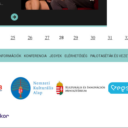
s…
25
26
27
29
30
31
3
28
INFORMÁCIÓK
KONFERENCIA
JEGYEK
ELÉRHETŐSÉG
PALOTASÉTÁK ÉS VEZE