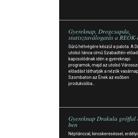
Gyereknap, Drogcsapda,
statisztaválogatás a REÖK-
Sűrű hétvégére készül a palota. A D
utolsó tánca című Szabadtéri-előa
kapcsolódnak idén a gyereknapi
programok, majd az utolsó Várossz
előadást láthatják a nézők vasárnap
Szombaton az Ének az esőben
produkcióba…
Gyereknap Drakula gróffal
ben
Néptánccal, kincskereséssel, erdélyi