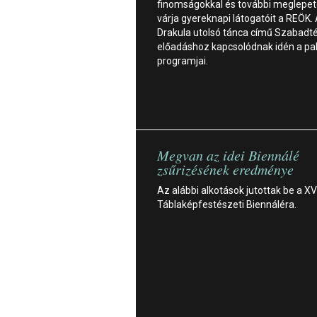
finomságokkal és további meglepet
várja gyereknapi látogatóit a REÖK.
Drakula utolsó tánca című Szabadté
előadáshoz kapcsolódnak idén a pa
programjai.
Megvan az idei Biennálé
zsűrizésének eredménye
Az alábbi alkotások jutottak be a XVI
Táblaképfestészeti Biennáléra.