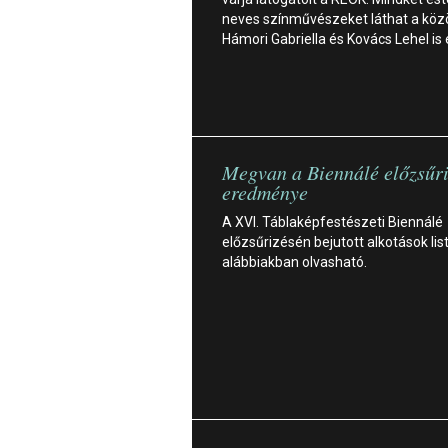
neves színművészeket láthat a köz
Hámori Gabriella és Kovács Lehel is 
Megvan a Biennálé előzsűr
eredménye
A XVI. Táblaképfestészeti Biennálé
előzsűrizésén bejutott alkotások lis
alábbiakban olvasható.