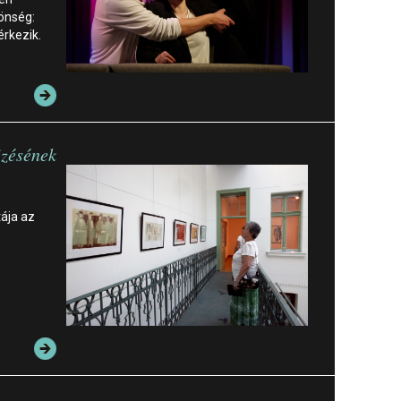
önség:
érkezik.
izésének
tája az