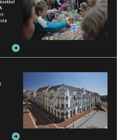
ésekkel
 A
ri-
lota
.