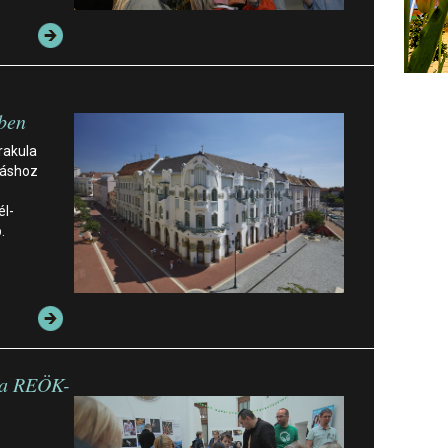
ben
rakula
dáshoz
él-
.
 a REÖK-