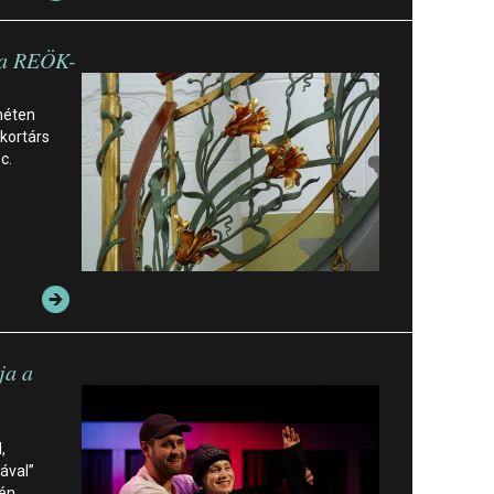
 a REÖK-
héten
 kortárs
c.
ja a
,
ával”
tén