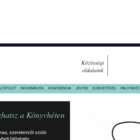
Közösségi
oldalaink
AZ ÉPÜLET
INFORMÁCIÓK
KONFERENCIA
JEGYEK
ELÉRHETŐSÉG
PALOTASÉT
szhatsz a Könyvhéten
lmas, szerelemről szóló
vheti hétvégén.