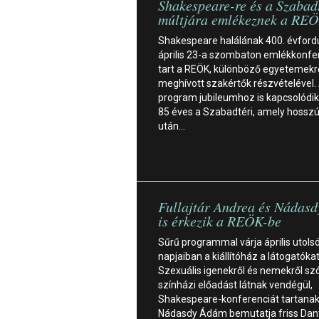
Shakespeare-re és a Szabad
múltjára emlékeznek a RE
Shakespeare halálának 400. évfordu
április 23-a szombaton emlékkonfe
tart a REÖK, különböző egyetemekr
meghívott szakértők részvételével.
program jubileumhoz is kapcsolódik
85 éves a Szabadtéri, amely hossz
után…
Fullajtár Andrea és Nádas
is érkezik a REÖK-be
Sűrű programmal várja április utols
napjaiban a kiállítóház a látogatókat
Szexuális igenekről és nemekről sz
színházi előadást látnak vendégül,
Shakespeare-konferenciát tartanak
Nádasdy Ádám bemutatja friss Dan