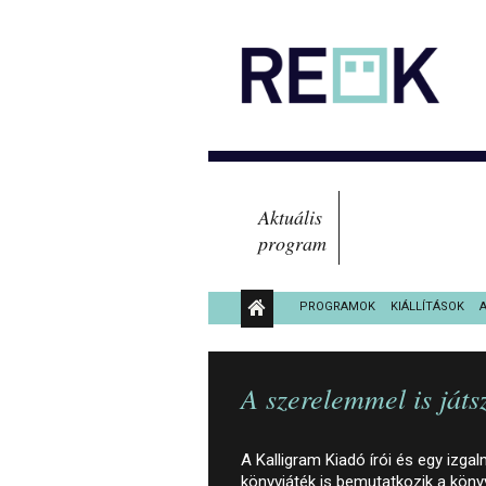
Aktuális
program
PROGRAMOK
KIÁLLÍTÁSOK
KÖZÉRDEKŰ ADATOK
A szerelemmel is ját
A Kalligram Kiadó írói és egy izga
könyvjáték is bemutatkozik a köny