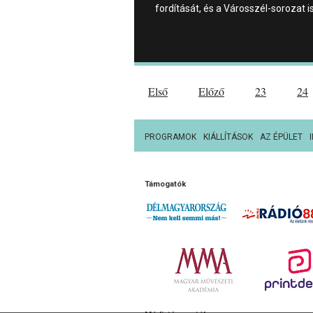
fordítását, és a Városszél-sorozat i
Első
Előző
23
24
PROGRAMOK
KIÁLLÍTÁSOK
AZ ÉPÜLET
Támogatók