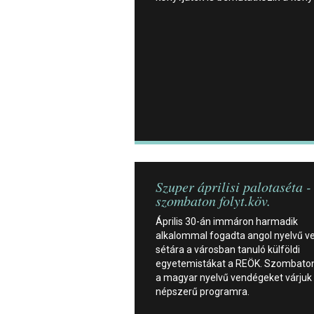
Szuper áprilisi palotaséta -
szombaton folyt.köv.
Április 30-án immáron harmadik
alkalommal fogadta angol nyelvű v
sétára a városban tanuló külföldi
egyetemistákat a REÖK. Szombato
a magyar nyelvű vendégeket várjuk
népszerű programra.