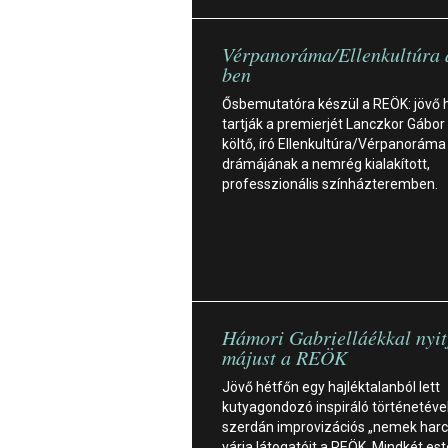
Vérpanoráma/Ellenkultúra
ben
Ősbemutatóra készül a REÖK: jövő 
tartják a premierjét Lanczkor Gábor
költő, író Ellenkultúra/Vérpanoráma 
drámájának a nemrég kialakított,
professzionális színházteremben.
Hámori Gabrielláékkal nyit
májust a REÖK
Jövő hétfőn egy hajléktalanból lett
kutyagondozó inspiráló történetével
szerdán improvizációs „nemek harc
várja látogatóit a REÖK. Mindkét es