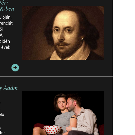
téri
ÖK-ben
lóján,
renciát
ől
 A
: idén
ú évek
dy Ádám
ó
.
óló
,
te-