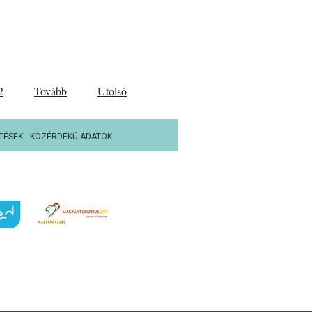
2
Tovább
Utolsó
TÉSEK
KÖZÉRDEKŰ ADATOK