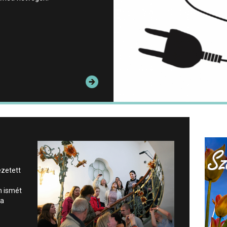
ezetett
n ismét
 a