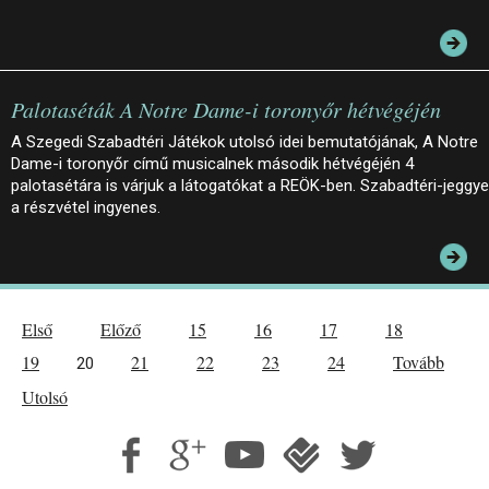
Palotaséták A Notre Dame-i toronyőr hétvégéjén
A Szegedi Szabadtéri Játékok utolsó idei bemutatójának, A Notre
Dame-i toronyőr című musicalnek második hétvégéjén 4
palotasétára is várjuk a látogatókat a REÖK-ben. Szabadtéri-jeggye
a részvétel ingyenes.
Első
Előző
15
16
17
18
19
21
22
23
24
Tovább
20
Utolsó