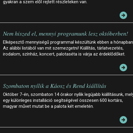
gyakran a szem elől rejtett részleteken van.
Nem hiszed el, mennyi programunk lesz októberben!
Elképesztő mennyiségű programmal készültünk ebben a hónapban
Az alábbi listából van mit szemezgetni! Kiállítás, tárlatvezetés,
irodalom, színház, koncert, palotaséta is várja az érdeklődőket.
Szombaton nyílik a Káosz és Rend kiállítás
Október 7-én, szombaton 14 órakor nyílik legújabb kiállításunk, mel
egy különleges installáció segítségével összesen 600 kortárs,
magyar művet mutat be a palota két emeletén.