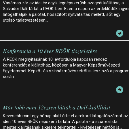
Vasárnap zár az idei év egyik legnépszerűbb szegedi kiállítása, a
Salvador Dalí-tárlat a REÖK-ben. Ezen a napon az érdeklődők ingye
látogathatják a palotát, hosszított nyitvatartás mellett, sőt egy
utolsó tárlatvezetésen…
Konferencia a 10 éves REÖK tiszteletére
A REÖK megnyitásának 10. évfordulója kapcsán rendez
konferenciát a kiállítóház, közösen a Magyar Képzőművészeti
Egyetemmel. Képző- és színházművészetről is lesz szó a progra
során.
Már több mint 12ezren látták a Dalí-kiállítást
Kevesebb mint egy hónap alatt érte el a rekord látogatószámot az
idén 10 éves REÖK népszerű tárlata. A palota - a szürrealista
mester kiállításának sikerére tekintettel - kivételesen hétfőn is…