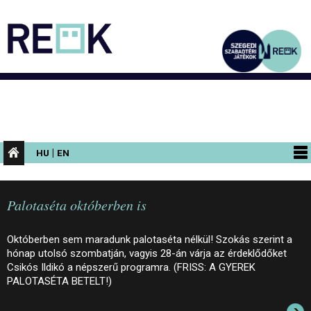
|
HU
EN
PROGRAMOK
Palotaséta októberben is
KIÁLLÍTÁSOK
AZ ÉPÜLET
Októberben sem maradunk palotaséta nélkül! Szokás szerint a
hónap utolsó szombatján, vagyis 28-án várja az érdeklődőket
INFORMÁCIÓK
Csikós Ildikó a népszerű programra. (FRISS: A GYEREK
PALOTASÉTA BETELT!)
KONFERENCIA