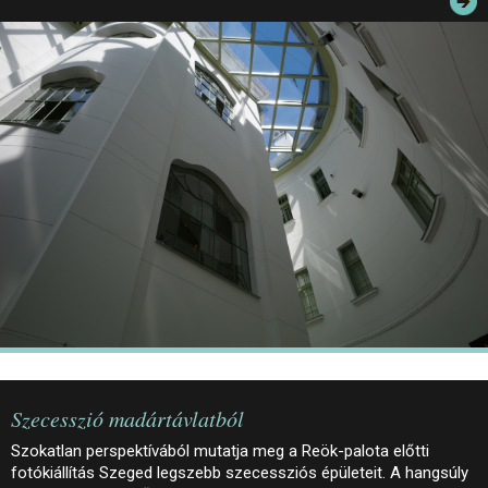
JEGYEK
ELÉRHETŐSÉG
PALOTASÉTÁK ÉS VEZETÉSEK
KÖZÉRDEKŰ ADATOK
Szecesszió madártávlatból
Szokatlan perspektívából mutatja meg a Reök-palota előtti
fotókiállítás Szeged legszebb szecessziós épületeit. A hangsúly