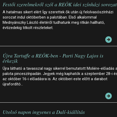
Festői szerelmekről szól a REÖK idei színházi soroza
A hatalmas sikert elért Így szerettek ők után új felolvasószínházi
sorozat indul októberben a palotában. Első alkalommal
Mednyánszky László életéről tudhatunk meg ritkán hallható,
évtizedekig titkolt részleteket.
Újra Tartuffe a REÖK-ben - Parti Nagy Lajos is
érkezik
Újra látható a tavasszal nagy sikerrel bemutatott Moliére-előadás 
palota pinceszínpadán. Jegyek még kaphatók a szeptember 28-i é
az október 16-i előadásra is. Az októberi este előtt a darabot
újrafordító…
Utolsó napon ingyenes a Dalí-kiállítás