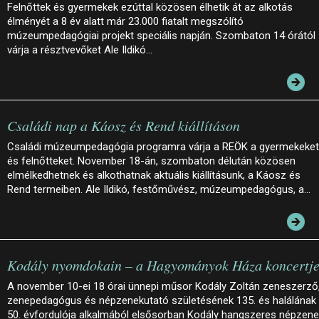
Felnőttek és gyermekek ezúttal közösen élhetik át az alkotás
élményét a 8 év alatt már 23.000 fiatalt megszólító
múzeumpedagógiai projekt speciális napján. Szombaton 14 órától
várja a résztvevőket Ale Ildikó…
Családi nap a Káosz és Rend kiállításon
Családi múzeumpedagógia programra várja a REÖK a gyermekeket
és felnőtteket. November 18-án, szombaton délután közösen
elmélkedhetnek és alkothatnak aktuális kiállításunk, a Káosz és
Rend termeiben. Ale Ildikó, festőművész, múzeumpedagógus, a…
Kodály nyomdokain – a Hagyományok Háza koncertj
A november 10-ei 18 órai ünnepi műsor Kodály Zoltán zeneszerző
zenepedagógus és népzenekutató születésének 135. és halálának
50. évfordulója alkalmából elsősorban Kodály hangszeres népzene