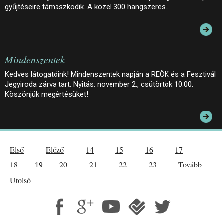
gyűjtéseire támaszkodik. A közel 300 hangszeres…
Mindenszentek
Kedves látogatóink! Mindenszentek napján a REÖK és a Fesztivál
Jegyiroda zárva tart. Nyitás: november 2., csütörtök 10:00.
Köszönjük megértésüket!
Első
Előző
14
15
16
17
18
20
21
22
23
Tovább
19
Utolsó