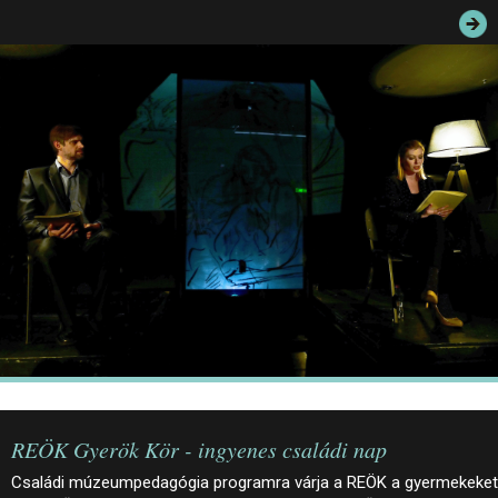
JEGYEK
ELÉRHETŐSÉG
PALOTASÉTÁK ÉS VEZETÉSEK
KÖZÉRDEKŰ ADATOK
REÖK Gyerök Kör - ingyenes családi nap
Családi múzeumpedagógia programra várja a REÖK a gyermekeket