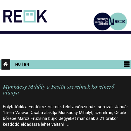
|
HU
EN
PROGRAMOK
Munkácsy Mihály a Festői szerelmek következő
KIÁLLÍTÁSOK
alanya
AZ ÉPÜLET
Folytatódik a Festői szerelmek felolvasószínházi sorozat. Január
INFORMÁCIÓK
15-én Vasvári Csaba alakítja Munkácsy Mihályt, szerelme, Cécile
bőrébe Märcz Fruzsina bújik. Jegyeket már csak a 21 órakor
KONFERENCIA
kezdődő előadásra lehet váltani. …