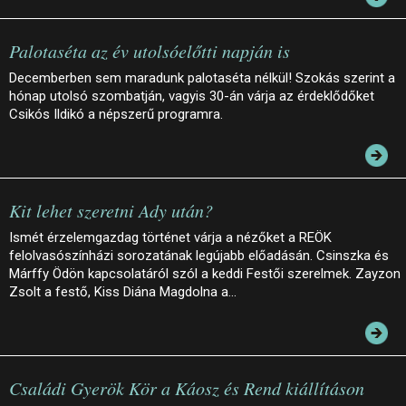
Palotaséta az év utolsóelőtti napján is
Decemberben sem maradunk palotaséta nélkül! Szokás szerint a
hónap utolsó szombatján, vagyis 30-án várja az érdeklődőket
Csikós Ildikó a népszerű programra.
Kit lehet szeretni Ady után?
Ismét érzelemgazdag történet várja a nézőket a REÖK
felolvasószínházi sorozatának legújabb előadásán. Csinszka és
Márffy Ödön kapcsolatáról szól a keddi Festői szerelmek. Zayzon
Zsolt a festő, Kiss Diána Magdolna a…
Családi Gyerök Kör a Káosz és Rend kiállításon