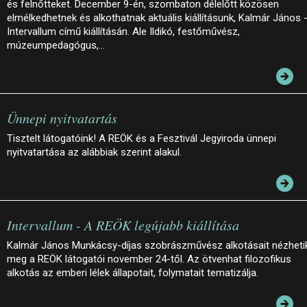
és felnőtteket. December 9-én, szombaton délelőtt közösen
elmélkedhetnek és alkothatnak aktuális kiállításunk, Kalmár János 
Intervallum című kiállításán. Ale Ildikó, festőművész,
múzeumpedagógus,…
Ünnepi nyitvatartás
Tisztelt látogatóink! A REÖK és a Fesztivál Jegyiroda ünnepi
nyitvatartása az alábbiak szerint alakul.
Intervallum - A REÖK legújabb kiállítása
Kalmár János Munkácsy-díjas szobrászművész alkotásait nézheti
meg a REÖK látogatói november 24-től. Az ötvenhat filozofikus
alkotás az emberi lélek állapotait, folymatait tematizálja.