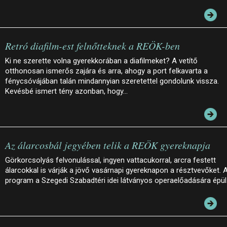
Retró diafilm-est felnőtteknek a REÖK-ben
Ki ne szerette volna gyerekkorában a diafilmeket? A vetítő
otthonosan ismerős zajára és arra, ahogy a port felkavarta a
fénycsóvájában talán mindannyian szeretettel gondolunk vissza.
Kevésbé ismert tény azonban, hogy…
Az álarcosbál jegyében telik a REÖK gyereknapja
Görkorcsolyás felvonulással, ingyen vattacukorral, arcra festett
álarcokkal is várják a jövő vasárnapi gyereknapon a résztvevőket. 
program a Szegedi Szabadtéri idei látványos operaelőadására épül