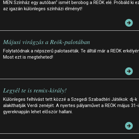
MEN Színház egy autóban" ismét berobog a REÖK elé. Próbáld ki e
az igazán különleges színházi élményt!
Májusi virágzás a Reök-palotában
Folytatódnak a népszerű palotaséták. Te álltál már a REÖK erkélyé
Most ezt is megteheted!
Legyél te is remix-király!
Különleges felhívást tett közzé a Szegedi Szabadtéri Játékok: dj-k
alakíthatják Verdi zenéjét. A nyertes pályaművet a REÖK május 31-i
gyereknapján lehet először hallani.