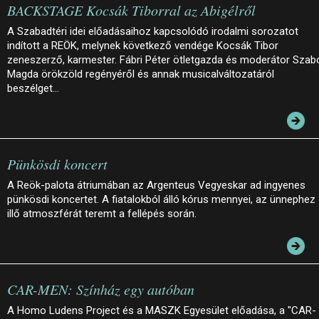
BACKSTAGE Kocsák Tiborral az Abigélről
A Szabadtéri idei előadásaihoz kapcsolódó irodalmi sorozatot
indított a REÖK, melynek következő vendége Kocsák Tibor
zeneszerző, karmester. Fábri Péter ötletgazda és moderátor Szab
Magda örökzöld regényéről és annak musicalváltozatáról
beszélget…
Pünkösdi koncert
A Reök-palota átriumában az Argenteus Vegyeskar ad ingyenes
pünkösdi koncertet. A fiatalokból álló kórus mennyei, az ünnephez
illő atmoszférát teremt a fellépés során.
CAR-MEN: Színház egy autóban
A Homo Ludens Project és a MASZK Egyesület előadása, a "CAR-