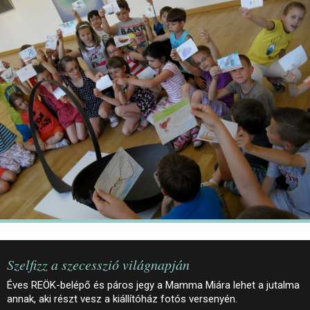
JEGYEK
ELÉRHETŐSÉG
PALOTASÉTÁK ÉS VEZETÉSEK
KÖZÉRDEKŰ ADATOK
Szelfizz a szecesszió világnapján
Éves REÖK-belépő és páros jegy a Mamma Miára lehet a jutalma
annak, aki részt vesz a kiállítóház fotós versenyén.