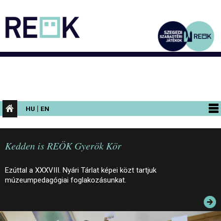
|
HU
EN
PROGRAMOK
Kedden is REÖK Gyerök Kör
KIÁLLÍTÁSOK
AZ ÉPÜLET
Ezúttal a XXXVIII. Nyári Tárlat képei közt tartjuk
múzeumpedagógiai foglakozásunkat.
INFORMÁCIÓK
KONFERENCIA