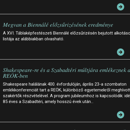
Megvan a Biennálé előzsűrizésének eredménye
A XVI. Táblaképfestészeti Biennálé előzsűrizésén bejutott alkotás
listája az alábbiakban olvasható.
Shakespeare-re és a Szabadtéri múltjára emlékeznek 
REÖK-ben
Shakespeare halálának 400. évfordulóján, április 23-a szombaton
emlékkonferenciát tart a REÖK, különböző egyetemekről meghívot
szakértők részvételével. A program jubileumhoz is kapcsolódik: id
85 éves a Szabadtéri, amely hosszú évek után…