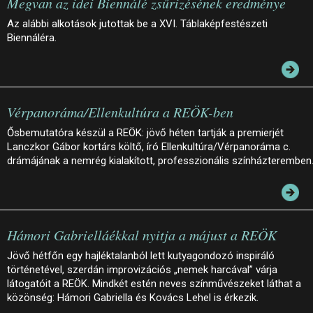
Megvan az idei Biennálé zsűrizésének eredménye
Az alábbi alkotások jutottak be a XVI. Táblaképfestészeti
Biennáléra.
Vérpanoráma/Ellenkultúra a REÖK-ben
Ősbemutatóra készül a REÖK: jövő héten tartják a premierjét
Lanczkor Gábor kortárs költő, író Ellenkultúra/Vérpanoráma c.
drámájának a nemrég kialakított, professzionális színházteremben
Hámori Gabrielláékkal nyitja a májust a REÖK
Jövő hétfőn egy hajléktalanból lett kutyagondozó inspiráló
történetével, szerdán improvizációs „nemek harcával” várja
látogatóit a REÖK. Mindkét estén neves színművészeket láthat a
közönség: Hámori Gabriella és Kovács Lehel is érkezik.