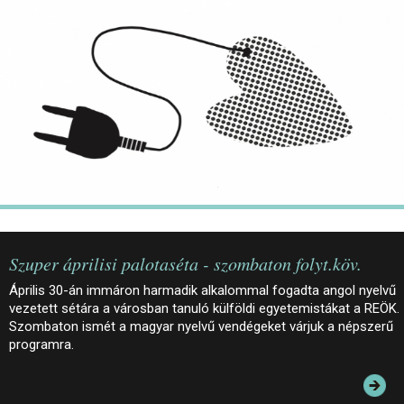
JEGYEK
ELÉRHETŐSÉG
PALOTASÉTÁK ÉS VEZETÉSEK
KÖZÉRDEKŰ ADATOK
Szuper áprilisi palotaséta - szombaton folyt.köv.
Április 30-án immáron harmadik alkalommal fogadta angol nyelvű
vezetett sétára a városban tanuló külföldi egyetemistákat a REÖK.
Szombaton ismét a magyar nyelvű vendégeket várjuk a népszerű
programra.