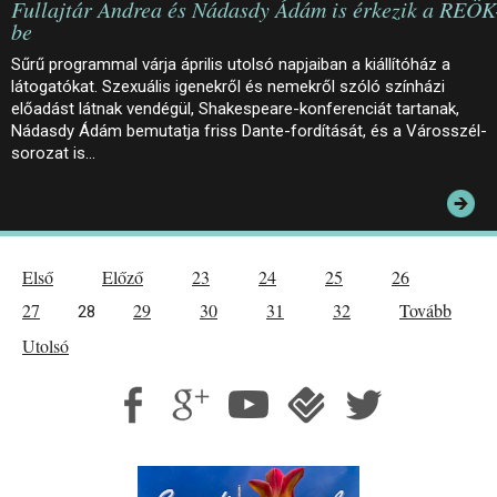
Fullajtár Andrea és Nádasdy Ádám is érkezik a REÖK
be
Sűrű programmal várja április utolsó napjaiban a kiállítóház a
látogatókat. Szexuális igenekről és nemekről szóló színházi
előadást látnak vendégül, Shakespeare-konferenciát tartanak,
Nádasdy Ádám bemutatja friss Dante-fordítását, és a Városszél-
sorozat is…
Első
Előző
23
24
25
26
27
29
30
31
32
Tovább
28
Utolsó