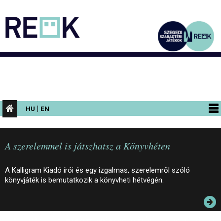
|
HU
EN
PROGRAMOK
A szerelemmel is játszhatsz a Könyvhéten
KIÁLLÍTÁSOK
AZ ÉPÜLET
A Kalligram Kiadó írói és egy izgalmas, szerelemről szóló
könyvjáték is bemutatkozik a könyvheti hétvégén.
INFORMÁCIÓK
KONFERENCIA