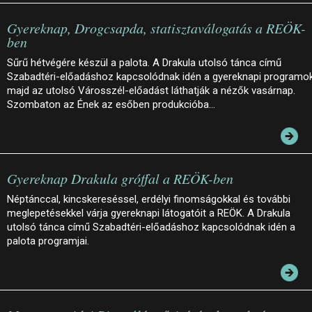
Gyereknap, Drogcsapda, statisztaválogatás a REÖK-
ben
Sűrű hétvégére készül a palota. A Drakula utolsó tánca című
Szabadtéri-előadáshoz kapcsolódnak idén a gyereknapi programok
majd az utolsó Városszél-előadást láthatják a nézők vasárnap.
Szombaton az Ének az esőben produkcióba…
Gyereknap Drakula gróffal a REÖK-ben
Néptánccal, kincskereséssel, erdélyi finomságokkal és további
meglepetésekkel várja gyereknapi látogatóit a REÖK. A Drakula
utolsó tánca című Szabadtéri-előadáshoz kapcsolódnak idén a
palota programjai.