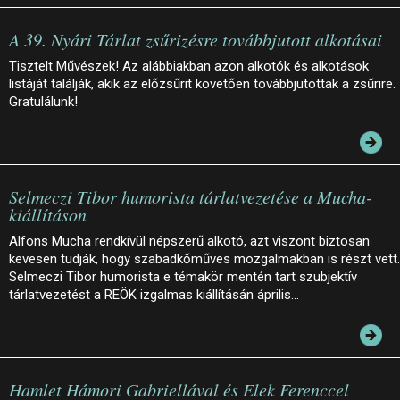
A 39. Nyári Tárlat zsűrizésre továbbjutott alkotásai
Tisztelt Művészek! Az alábbiakban azon alkotók és alkotások
listáját találják, akik az előzsűrit követően továbbjutottak a zsűrire.
Gratulálunk!
Selmeczi Tibor humorista tárlatvezetése a Mucha-
kiállításon
Alfons Mucha rendkívül népszerű alkotó, azt viszont biztosan
kevesen tudják, hogy szabadkőműves mozgalmakban is részt vett.
Selmeczi Tibor humorista e témakör mentén tart szubjektív
tárlatvezetést a REÖK izgalmas kiállításán április…
Hamlet Hámori Gabriellával és Elek Ferenccel