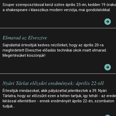
Szuper szereposztással kerül színre április 25-én, kedden 19 órako
a shakespeare-i klasszikus modern verziója, mai gondolatokkal.
Elmarad az Elvesztve
Sajnálattal értesítjük kedves nézőinket, hogy az április 20-ra
meghirdetett Elvesztve előadás technikai okok miatt elmarad.
Megértésüket köszönjük!
Nyári Tárlat előzsűri eredmények: április 22-től
Értesítjük mindazokat, akik pályázattal jelentkeztek a 39. Nyári
Tárlatra, hogy az előzsűrit ezen a héten tartjuk, így tehát - az erede
kiírással ellentétben - ennek eredményét április 22-én, szombaton
tudjuk…