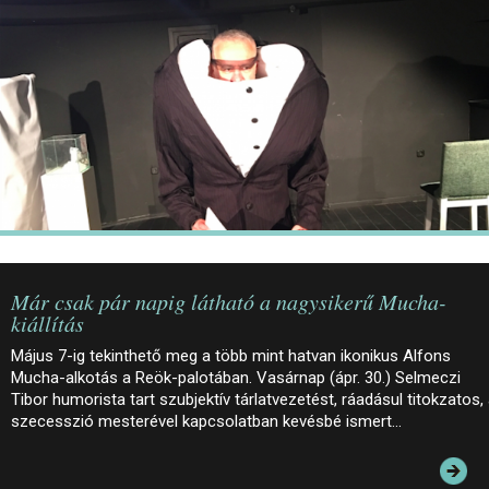
JEGYEK
ELÉRHETŐSÉG
PALOTASÉTÁK ÉS VEZETÉSEK
KÖZÉRDEKŰ ADATOK
Már csak pár napig látható a nagysikerű Mucha-
kiállítás
Május 7-ig tekinthető meg a több mint hatvan ikonikus Alfons
Mucha-alkotás a Reök-palotában. Vasárnap (ápr. 30.) Selmeczi
Tibor humorista tart szubjektív tárlatvezetést, ráadásul titokzatos,
szecesszió mesterével kapcsolatban kevésbé ismert…