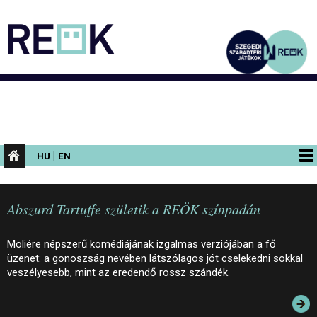
|
HU
EN
PROGRAMOK
Abszurd Tartuffe születik a REÖK színpadán
KIÁLLÍTÁSOK
AZ ÉPÜLET
Moliére népszerű komédiájának izgalmas verziójában a fő
üzenet: a gonoszság nevében látszólagos jót cselekedni sokkal
INFORMÁCIÓK
veszélyesebb, mint az eredendő rossz szándék.
KONFERENCIA