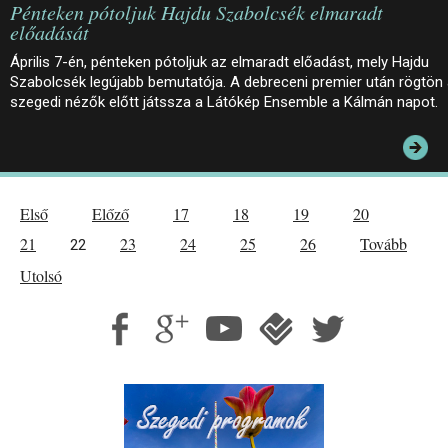
Pénteken pótoljuk Hajdu Szabolcsék elmaradt
előadását
Április 7-én, pénteken pótoljuk az elmaradt előadást, mely Hajdu
Szabolcsék legújabb bemutatója. A debreceni premier után rögtön
szegedi nézők előtt játssza a Látókép Ensemble a Kálmán napot.
Első
Előző
17
18
19
20
21
23
24
25
26
Tovább
22
Utolsó