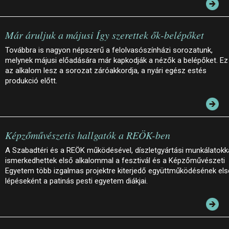
Már áruljuk a májusi Így szerettek ők-belépőket
Továbbra is nagyon népszerű a felolvasószínházi sorozatunk,
melynek májusi előadására már kapkodják a nézők a belépőket. Ez
az alkalom lesz a sorozat záróakkordja, a nyári egész estés
produkció előtt.
Képzőművészetis hallgatók a REÖK-ben
A Szabadtéri és a REÖK működésével, díszletgyártási munkálatokk
ismerkedhettek első alkalommal a fesztivál és a Képzőművészeti
Egyetem több izgalmas projektre kiterjedő együttműködésének el
lépéseként a patinás pesti egyetem diákjai.