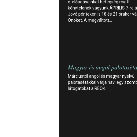
c. előadásainkat betegség miatt
kénytelenek vagyunk ÁPRILIS 7-re á
Jövő pénteken is 18 és 21 órakor vá
Önöket. A megváltott…
Magyar és angol palotasét
Márciustól angol és magyar nyelvű
palotasétákkal várja havi egy szom
látogatókat a REÖK.