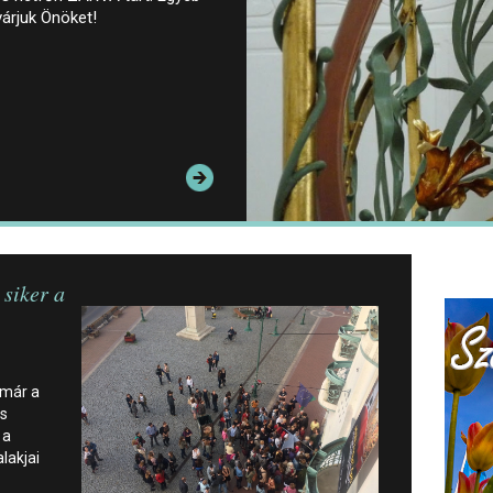
várjuk Önöket!
 siker a
 már a
is
 a
lakjai