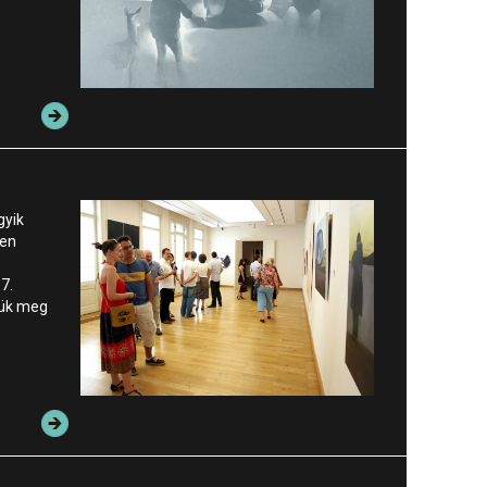
gyik
ben
7.
zük meg