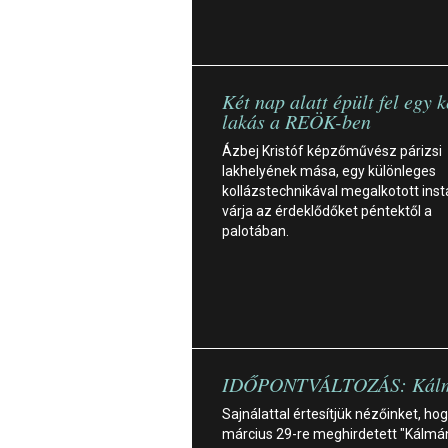
Két nap alatt épült fel egy 
lakás a REÖK-ben
Ázbej Kristóf képzőművész párizsi
lakhelyének mása, egy különleges
kollázstechnikával megalkotott insta
várja az érdeklődőket péntektől a
palotában.
IDŐPONTVÁLTOZÁS: Kálm
Sajnálattal értesítjük nézőinket, hog
március 29-re meghirdetett "Kálmá