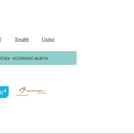
7
Tovább
Utolsó
TÉSEK
KÖZÉRDEKŰ ADATOK