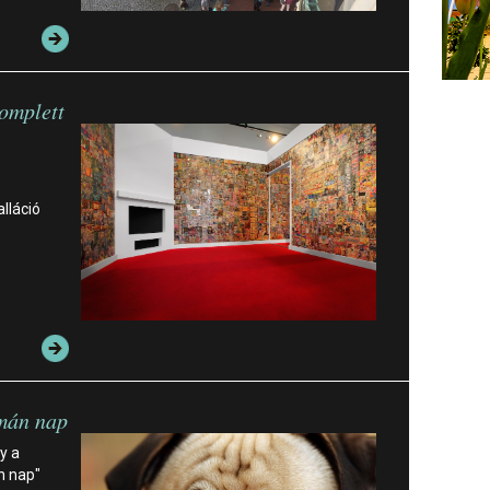
komplett
lláció
án nap
y a
n nap"