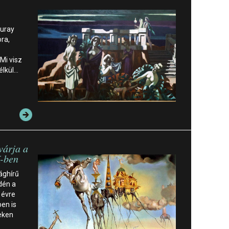
Duray
ora,
Mi visz
élkül…
várja a
K-ben
ághírű
idén a
i évre
en is
eken