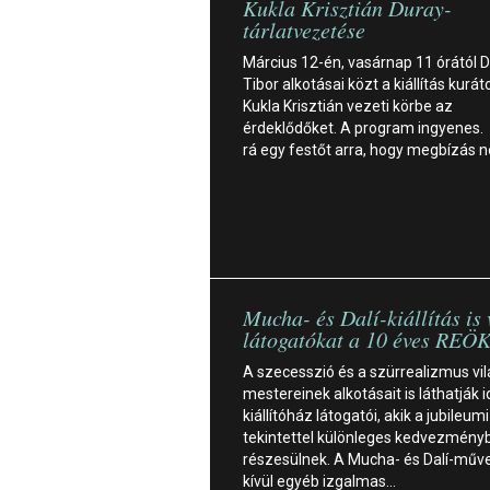
Kukla Krisztián Duray-
tárlatvezetése
Március 12-én, vasárnap 11 órától 
Tibor alkotásai közt a kiállítás kurát
Kukla Krisztián vezeti körbe az
érdeklődőket. A program ingyenes. 
rá egy festőt arra, hogy megbízás n
Mucha- és Dalí-kiállítás is 
látogatókat a 10 éves REÖ
A szecesszió és a szürrealizmus vil
mestereinek alkotásait is láthatják 
kiállítóház látogatói, akik a jubileum
tekintettel különleges kedvezményb
részesülnek. A Mucha- és Dalí-műv
kívül egyéb izgalmas…