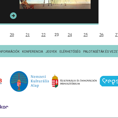
20
21
22
24
25
26
2
23
INFORMÁCIÓK
KONFERENCIA
JEGYEK
ELÉRHETŐSÉG
PALOTASÉTÁK ÉS VEZE