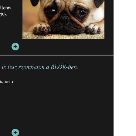
ttenni.
rjuk
a is lesz szombaton a REÖK-ben
baton a