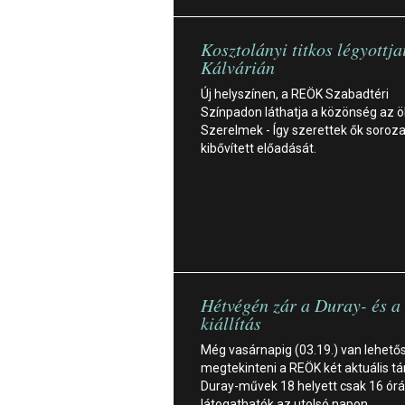
Kosztolányi titkos légyottja
Kálvárián
Új helyszínen, a REÖK Szabadtéri
Színpadon láthatja a közönség az 
Szerelmek - Így szerettek ők sorozat
kibővített előadását.
Hétvégén zár a Duray- és a
kiállítás
Még vasárnapig (03.19.) van lehető
megtekinteni a REÖK két aktuális tár
Duray-művek 18 helyett csak 16 órá
látogathatók az utolsó napon.