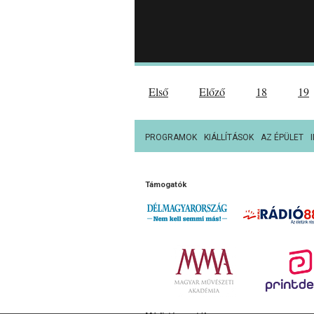
Első
Előző
18
19
PROGRAMOK
KIÁLLÍTÁSOK
AZ ÉPÜLET
Támogatók