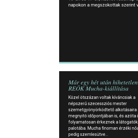
napokon a megszokottak szerint 
Már egy hét után hihetetlen
REÖK Mucha-kiállítása
Közel ötszázan voltak kíváncsiak a
népszerű szecessziós mester
szemetgyönyörködtető alkotásaira
megnyitó időpontjában is, és azóta 
folyamatosan érkeznek a látogatók
palotába. Mucha finoman érzéki nőa
pedig szemlesütve…