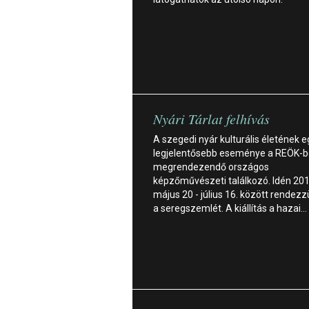
Nyári Tárlat felhívás
A szegedi nyár kulturális életének e
legjelentősebb eseménye a REÖK-
megrendezendő országos
képzőművészeti találkozó. Idén 201
május 20 - július 16. között rendez
a seregszemlét. A kiállítás a hazai…