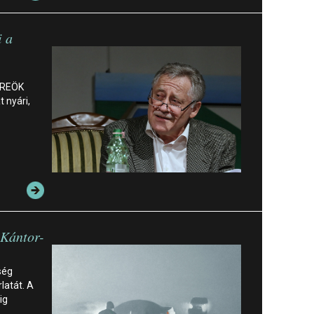
i a
öREÖK
 nyári,
 Kántor-
ség
latát. A
ig