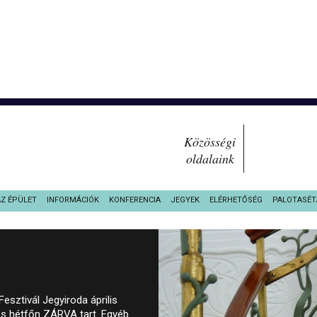
Közösségi
oldalaink
AZ ÉPÜLET
INFORMÁCIÓK
KONFERENCIA
JEGYEK
ELÉRHETŐSÉG
PALOTASÉT
sztivál Jegyiroda április
és hétfőn ZÁRVA tart. Egyéb