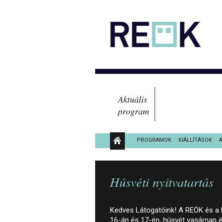
Aktuális
program
PROGRAMOK
KIÁLLÍTÁSOK
KÖZÉRDEKŰ ADATOK
Húsvéti nyitvatartás
Kedves Látogatóink! A REÖK és a Fe
16-án és 17-én, húsvét vasárnap 