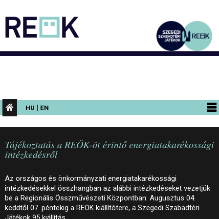
|
HU
EN
PROGRAMOK
Tájékoztatás a REÖK-öt érintő energiatakarékossági
KIÁLLÍTÁSOK
intézkedésről
AZ ÉPÜLET
Az országos és önkormányzati energiatakarékossági
INFORMÁCIÓK
intézkedésekkel összhangban az alábbi intézkedéseket vezetjük
be a Regionális Összművészeti Központban: Augusztus 04.
KONFERENCIA
keddtől 07. péntekig a REÖK kiállítótere, a Szegedi Szabadtéri
Játékok 95 kiállítás…