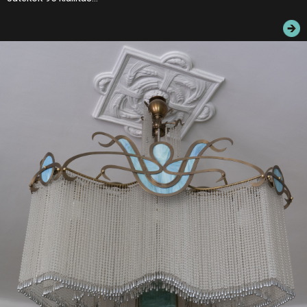
JEGYEK
ELÉRHETŐSÉG
PALOTASÉTÁK ÉS VEZETÉSEK
KÖZÉRDEKŰ ADATOK