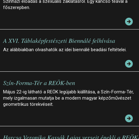
Színházi előadás a szexuális zaklatásról. Egy kancsó teával a
főszerepben.
A XVI. Táblaképfestészeti Biennálé felhívása
Az alábbiakban olvashatók az idei biennálé beadási feltételei.
Szín-Forma-Tér a REÖK-ben
Május 22-ig látható a REÖK legújabb kiállítása, a Szín-Forma-Tér,
mely izgalmasan mutatja be a modern magyar képzőművészet
geometrikus törekvéseit.
Harcsa Veronika Kassák Lajos verseit énekli a REÖK