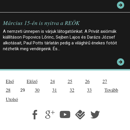
Március 15-én is nyitva a REÖK
A nemzeti ünnepen is várjuk látogatóinkat. A Privát axiómák
kiállításon Popovics Lőrinc, Sejben Lajos és Darázs József
alkotásait, Paul Potts tárlatán pedig a világhírű énekes fotóit
nézhetik meg vendégeink. És…
Első
Előző
24
25
26
27
28
30
31
32
33
Tovább
29
Utolsó