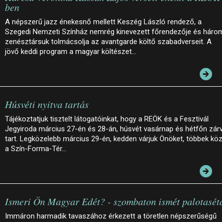
ben
A népszerű jazz énekesnő mellett Keszég László rendező, a
Szegedi Nemzeti Színház nemrég kinevezett főrendezője és háro
zenésztársuk tolmácsolja az avantgarde költő szabadverseit. A
jövő keddi program a magyar költészet…
Húsvéti nyitva tartás
Tájékoztatjuk tisztelt látogatóinkat, hogy a REÖK és a Fesztivál
Jegyiroda március 27-én és 28-án, húsvét vasárnap és hétfőn zár
tart. Legközelebb március 29-én, kedden várjuk Önöket, többek köz
a Szín-Forma-Tér…
Ismeri Ön Magyar Edét? - szombaton ismét palotasét
Immáron harmadik tavaszához érkezett a töretlen népszerűségű