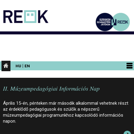
|
HU
EN
PROGRAMOK
II. Múzeumpedagógiai Információs Nap
KIÁLLÍTÁSOK
AZ ÉPÜLET
Április 15-én, pénteken már második alkalommal vehetnek részt
az érdeklődő pedagógusok és szülők a népszerű
INFORMÁCIÓK
múzeumpedagógiai programunkhoz kapcsolódó információs
napon.
KONFERENCIA