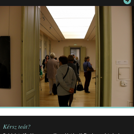
JEGYEK
ELÉRHETŐSÉG
PALOTASÉTÁK ÉS VEZETÉSEK
KÖZÉRDEKŰ ADATOK
Kérsz teát?