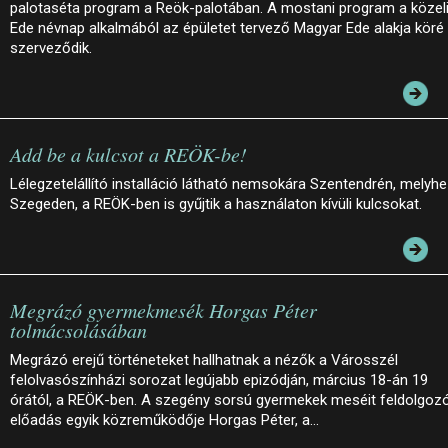
palotaséta program a Reök-palotában. A mostani program a közel
Ede névnap alkalmából az épületet tervező Magyar Ede alakja köré
szerveződik.
Add be a kulcsot a REÖK-be!
Lélegzetelállító installáció látható nemsokára Szentendrén, melyh
Szegeden, a REÖK-ben is gyűjtik a használaton kívüli kulcsokat.
Megrázó gyermekmesék Horgas Péter
tolmácsolásában
Megrázó erejű történeteket hallhatnak a nézők a Városszél
felolvasószínházi sorozat legújabb epizódján, március 18-án 19
órától, a REÖK-ben. A szegény sorsú gyermekek meséit feldolgoz
előadás egyik közreműködője Horgas Péter, a…