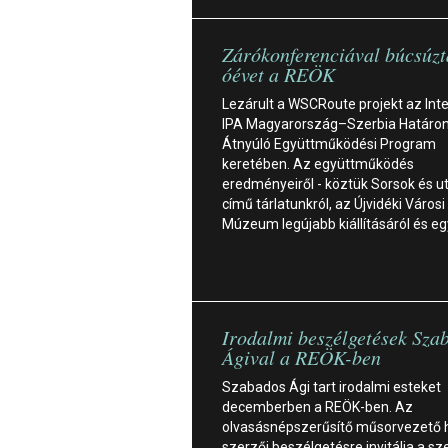
Zárókonferenciával búcsúzt
óévet a REÖK
Lezárult a WSCRoute projekt az Inte
IPA Magyarország–Szerbia Határo
Átnyúló Együttműködési Program
keretében. Az együttműködés
eredményeiről - köztük Sorsok és u
című tárlatunkról, az Újvidéki Városi
Múzeum legújabb kiállításáról és e
Irodalmi beszélgetések Sza
Ágival a REÖK-ben
Szabados Ági tart irodalmi esteket
decemberben a REÖK-ben. Az
olvasásnépszerűsítő műsorvezető
szerzői beszélgetésre invitálja a sz