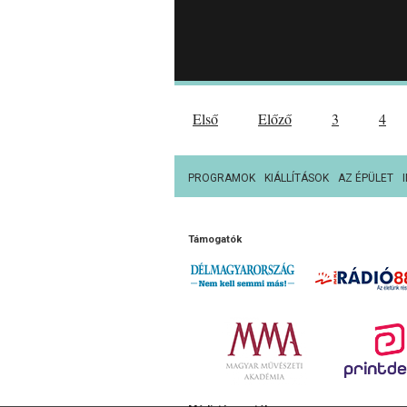
Első
Előző
3
4
PROGRAMOK
KIÁLLÍTÁSOK
AZ ÉPÜLET
Támogatók