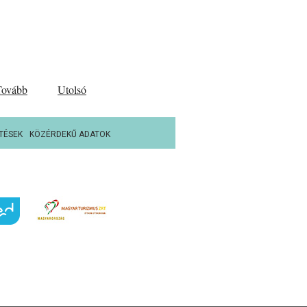
Tovább
Utolsó
TÉSEK
KÖZÉRDEKŰ ADATOK