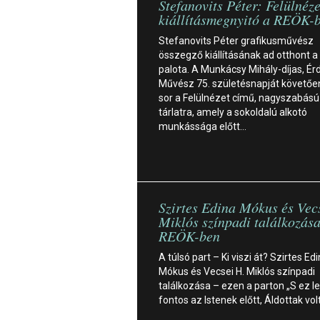
Stefanovits Péter: Felülnéze
kiállításmegnyitó a REÖK-
Stefanovits Péter grafikusművész
összegző kiállításának ad otthont a
palota. A Munkácsy Mihály-díjas, É
Művész 75. születésnapját követően
sor a Felülnézet című, nagyszabású
tárlatra, amely a sokoldalú alkotó
munkássága előtt…
Szirtes Edina Mókus és Vec
Miklós színpadi találkozása
REÖK-ben
A túlsó part – Ki viszi át? Szirtes Ed
Mókus és Vecsei H. Miklós színpadi
találkozása – ezen a parton „S ez le
fontos az Istenek előtt, Áldottak vo