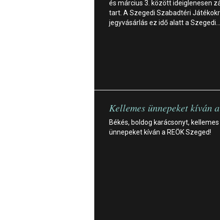
és március 3. között ideiglenesen z
tart. A Szegedi Szabadtéri Játékok
jegyvásárlás ez idő alatt a Szegedi
Kellemes ünnepeket kíván 
Békés, boldog karácsonyt, kellemes
ünnepeket kíván a REÖK Szeged!