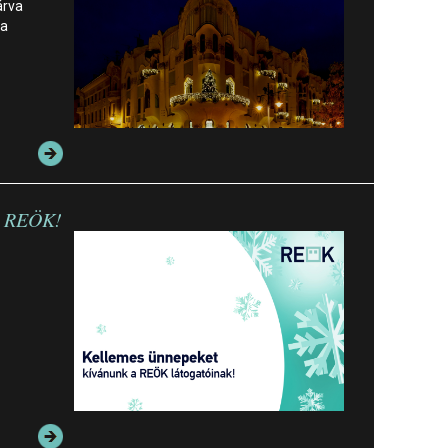
árva
ra
…
a REÖK!