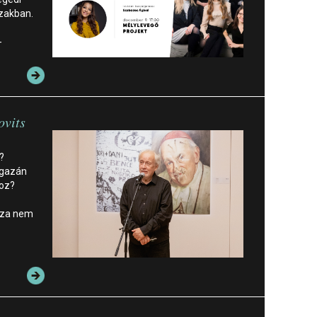
szakban.
-
ovits
?
igazán
hoz?
ssza nem