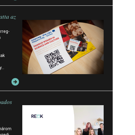
atta az
rreg-
n
tak
gy…
bados
 három
egedi