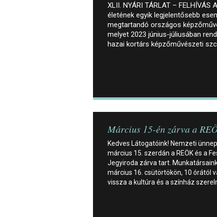
XLII. NYÁRI TÁRLAT – FELHÍVÁS A s
életének egyik legjelentősebb es
megtartandó országos képzőművés
melyet 2023 június-júliusában rend
hazai kortárs képzőművészeti szc
Március 15-én zárva a RE
Kedves Látogatóink! Nemzeti ünne
március 15. szerdán a REÖK és a Fe
Jegyiroda zárva tart. Munkatársain
március 16. csütörtökön, 10 órától v
vissza a kultúra és a színház szerel