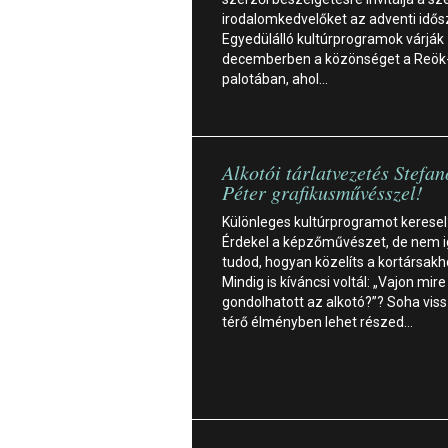
irodalomkedvelőket az adventi idő
Egyedülálló kultúrprogramok várják
decemberben a közönséget a Reök
palotában, ahol…
Alkotói tárlatvezetés Stefan
Péter grafikusművésszel!
Különleges kultúrprogramot keresel
Érdekel a képzőművészet, de nem 
tudod, hogyan közelíts a kortársak
Mindig is kíváncsi voltál: „Vajon mire
gondolhatott az alkotó?”? Soha vi
térő élményben lehet részed…