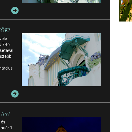
REÖK!
 vele
 7-től
sétával
gszebb
március
tart
 és
anuár 1.