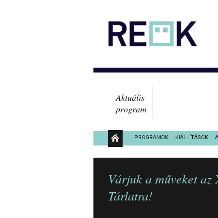
Aktuális
program
PROGRAMOK
KIÁLLÍTÁSOK
KÖZÉRDEKŰ ADATOK
Várjuk a műveket az 
Tárlatra!