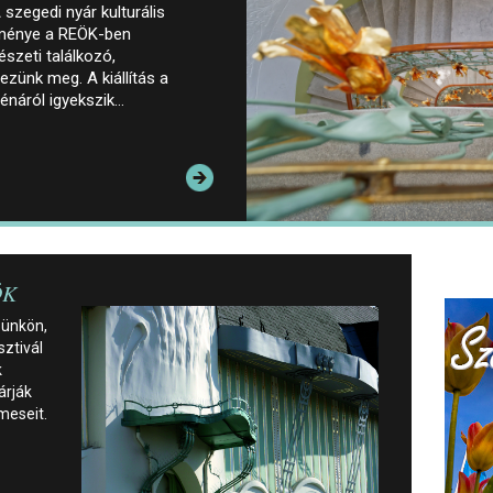
zegedi nyár kulturális
eménye a REÖK-ben
zeti találkozó,
ezünk meg. A kiállítás a
énáról igyekszik…
ÖK
pünkön,
sztivál
k
árják
meseit.