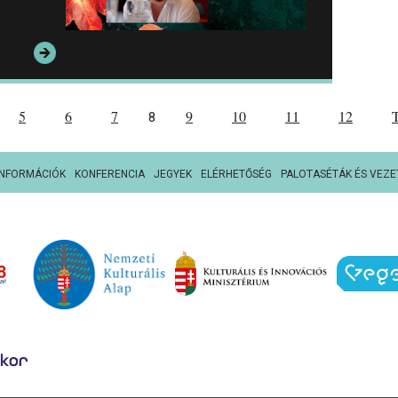
5
6
7
9
10
11
12
8
INFORMÁCIÓK
KONFERENCIA
JEGYEK
ELÉRHETŐSÉG
PALOTASÉTÁK ÉS VEZE