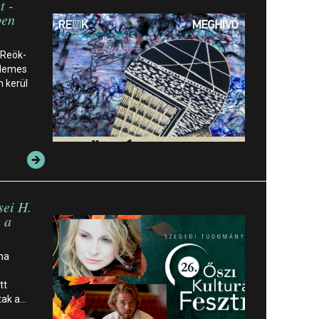
t -
ben
 Reök-
rdemes
 kerül
sei H.
 a
ina
tt
ltak a…