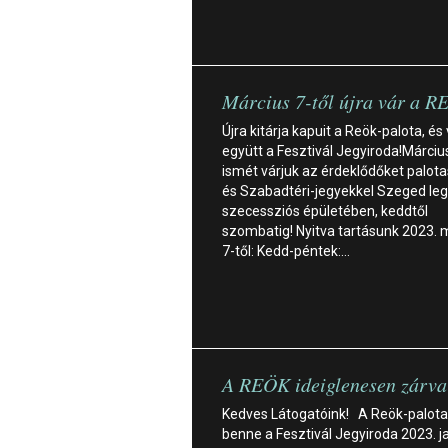
Március 7-től újra vár a 
Újra kitárja kapuit a Reök-palota, és
együtt a Fesztivál Jegyiroda!Március
ismét várjuk az érdeklődőket palota
és Szabadtéri-jegyekkel Szeged le
szecessziós épületében, keddtől
szombatig! Nyitva tartásunk 2023. 
7-től: Kedd-péntek:…
A REÖK ideiglenesen zárva 
Kedves Látogatóink! A Reök-palota
benne a Fesztivál Jegyiroda 2023. j