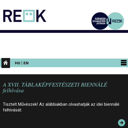
|
HU
EN
PROGRAMOK
A XVII. TÁBLAKÉPFESTÉSZETI BIENNÁLÉ
KIÁLLÍTÁSOK
felhívása
AZ ÉPÜLET
Tisztelt Művészek! Az alábbiakban olvashatják az idei biennálé
INFORMÁCIÓK
felhívását:
KONFERENCIA