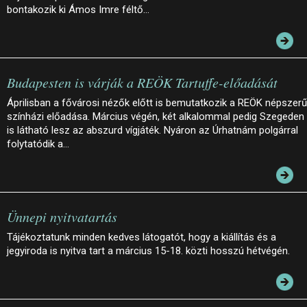
bontakozik ki Ámos Imre féltő…
Budapesten is várják a REÖK Tartuffe-előadását
Áprilisban a fővárosi nézők előtt is bemutatkozik a REÖK népszerű
színházi előadása. Március végén, két alkalommal pedig Szegeden
is látható lesz az abszurd vígjáték. Nyáron az Úrhatnám polgárral
folytatódik a…
Ünnepi nyitvatartás
Tájékoztatunk minden kedves látogatót, hogy a kiállítás és a
jegyiroda is nyitva tart a március 15-18. közti hosszú hétvégén.