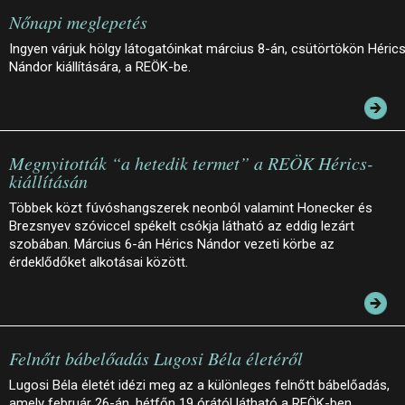
Nőnapi meglepetés
Ingyen várjuk hölgy látogatóinkat március 8-án, csütörtökön Héric
Nándor kiállítására, a REÖK-be.
Megnyitották “a hetedik termet” a REÖK Hérics-
kiállításán
Többek közt fúvóshangszerek neonból valamint Honecker és
Brezsnyev szóviccel spékelt csókja látható az eddig lezárt
szobában. Március 6-án Hérics Nándor vezeti körbe az
érdeklődőket alkotásai között.
Felnőtt bábelőadás Lugosi Béla életéről
Lugosi Béla életét idézi meg az a különleges felnőtt bábelőadás,
amely február 26-án, hétfőn 19 órától látható a REÖK-ben.