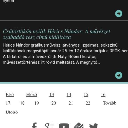
nyerni…
Csütörtökön nyílik Hérics Nándor: A művészet
szabaddá tesz című kiállítása
Hérics Nándor grafikusművész látványos, izgalmas, sokszínű
kiállításának megnyitóját január 25-én 17 órakor tartjuk a REÖK-ben
A tárlatról és a művészről dr. Nátyi Róbert kurátor,
művészettörténész írt rövid méltatást. A megnyitó…
Első
Előző
13
14
15
16
17
19
20
21
22
Tovább
18
Utolsó