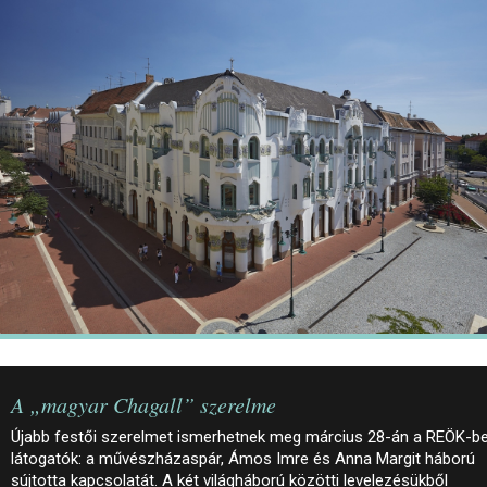
JEGYEK
ELÉRHETŐSÉG
PALOTASÉTÁK ÉS VEZETÉSEK
KÖZÉRDEKŰ ADATOK
A „magyar Chagall” szerelme
Újabb festői szerelmet ismerhetnek meg március 28-án a REÖK-b
látogatók: a művészházaspár, Ámos Imre és Anna Margit háború
sújtotta kapcsolatát. A két világháború közötti levelezésükből