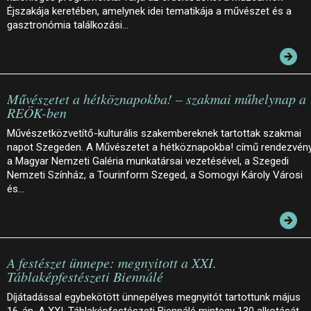
Éjszakája keretében, amelynek idei tematikája a művészet és a
gasztronómia találkozási…
Művészetet a hétköznapokba! – szakmai műhelynap a
REÖK-ben
Művészetközvetítő-kulturális szakembereknek tartottak szakmai
napot Szegeden. A Művészetet a hétköznapokba! című rendezvén
a Magyar Nemzeti Galéria munkatársai vezetésével, a Szegedi
Nemzeti Színház, a Tourinform Szeged, a Somogyi Károly Városi
és…
A festészet ünnepe: megnyitott a XXI.
Táblaképfestészeti Biennálé
Díjátadással egybekötött ünnepélyes megnyitót tartottunk május