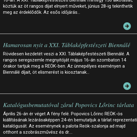
16-án. A XXI. Táblaképfestészeti Biennálé mintegy 130 alkotását,
köztük az öt rangos díjat elnyert műveket, június 28-ig tekinthetik
meg az érdeklődők. Az esős időjárás…
Hamarosan nyit a XXI. Táblaképfestészeti Biennálé
Rövidesen kezdetét veszi a XXI. Táblaképfestészeti Biennálé. A
rangos seregszemle megnyitóját május 16-án szombaton 14
órakor tartjuk meg a REÖK-ben. Az ünnepélyes eseményen a
Biennálé díjait, öt elismerést is kiosztanak…
Katalógusbemutatóval zárul Popovics Lőrinc tárlata
Április 26-án ér véget A fény felé. Popovics Lőrinc REÖK-ös
kiállításának lezárásaképpen 24-én bemutatjuk a tárlat reprezentat
katalógusát. Az eseménynek a palota Reök-szalonja ad majd
otthont a szobrászművész és dr.…