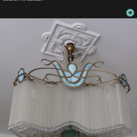
JEGYEK
ELÉRHETŐSÉG
PALOTASÉTÁK ÉS VEZETÉSEK
KÖZÉRDEKŰ ADATOK