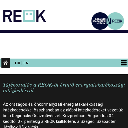
|
HU
EN
PROGRAMOK
Tájékoztatás a REÖK-öt érintő energiatakarékossági
KIÁLLÍTÁSOK
intézkedésről
AZ ÉPÜLET
Az országos és önkormányzati energiatakarékossági
INFORMÁCIÓK
intézkedésekkel összhangban az alábbi intézkedéseket vezetjük
be a Regionális Összművészeti Központban: Augusztus 04.
KONFERENCIA
keddtől 07. péntekig a REÖK kiállítótere, a Szegedi Szabadtéri
Játékok 95 kiállítás…