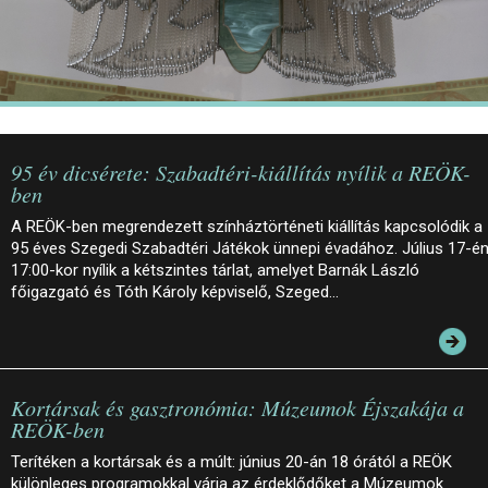
95 év dicsérete: Szabadtéri-kiállítás nyílik a REÖK-
ben
A REÖK-ben megrendezett színháztörténeti kiállítás kapcsolódik a
95 éves Szegedi Szabadtéri Játékok ünnepi évadához. Július 17-é
17:00-kor nyílik a kétszintes tárlat, amelyet Barnák László
főigazgató és Tóth Károly képviselő, Szeged…
Kortársak és gasztronómia: Múzeumok Éjszakája a
REÖK-ben
Terítéken a kortársak és a múlt: június 20-án 18 órától a REÖK
különleges programokkal várja az érdeklődőket a Múzeumok