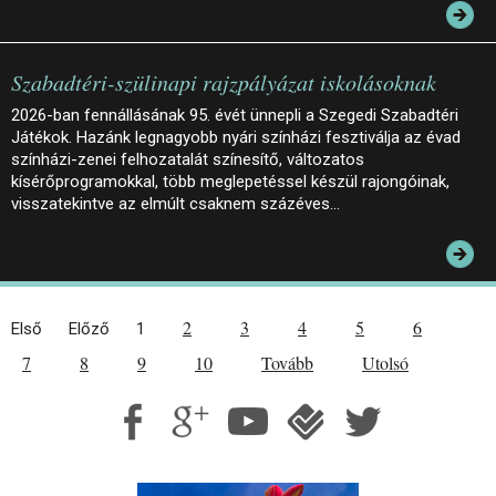
Szabadtéri-szülinapi rajzpályázat iskolásoknak
2026-ban fennállásának 95. évét ünnepli a Szegedi Szabadtéri
Játékok. Hazánk legnagyobb nyári színházi fesztiválja az évad
színházi-zenei felhozatalát színesítő, változatos
kísérőprogramokkal, több meglepetéssel készül rajongóinak,
visszatekintve az elmúlt csaknem százéves…
2
3
4
5
6
Első
Előző
1
7
8
9
10
Tovább
Utolsó