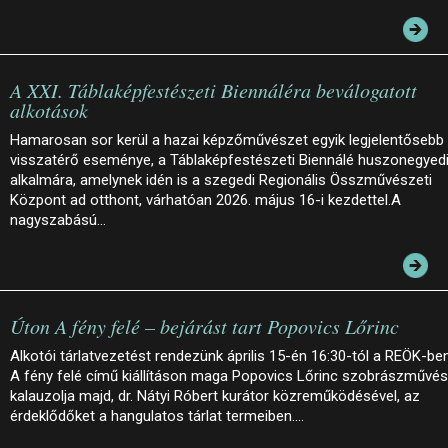
A XXI. Táblaképfestészeti Biennáléra beválogatott
alkotások
Hamarosan sor kerül a hazai képzőművészet egyik legjelentősebb
visszatérő eseménye, a Táblaképfestészeti Biennálé huszonegyed
alkalmára, amelynek idén is a szegedi Regionális Összművészeti
Központ ad otthont, várhatóan 2026. május 16-i kezdettel.A
nagyszabású…
Úton A fény felé – bejárást tart Popovics Lőrinc
Alkotói tárlatvezetést rendezünk április 15-én 16:30-tól a REÖK-ben
A fény felé című kiállításon maga Popovics Lőrinc szobrászművé
kalauzolja majd, dr. Nátyi Róbert kurátor közreműködésével, az
érdeklődőket a hangulatos tárlat termeiben.…