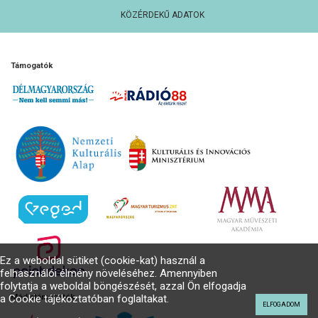
KÖZÉRDEKŰ ADATOK
Támogatók
Ez a weboldal sütiket (cookie-kat) használ a
felhasználói élmény növeléséhez. Amennyiben
folytatja a weboldal böngészését, azzal Ön elfogadja
a Cookie tájékoztatóban foglaltakat.
Médiatámogatók
ELFOGADOM