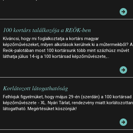
100 kortárs találkozója a REÖK-ben
Kíváncsi, hogy mi foglalkoztatja a kortárs magyar
képzőművészeket, milyen alkotások kerülnek ki a műtermeikből? A
Reök-palotában most 100 kortársunk több mint százhúsz művét
láthatja július 14-ig a 100 kortársad képzőművészete,…
Korlátozott látogathatóság
Felhívjuk figyelmüket, hogy május 29-én (szerdán) a 100 kortársad
képzőművészete - XL. Nyári Tárlat, rendezvény miatt korlátozottan
látogatható. Megértésüket köszönjük!