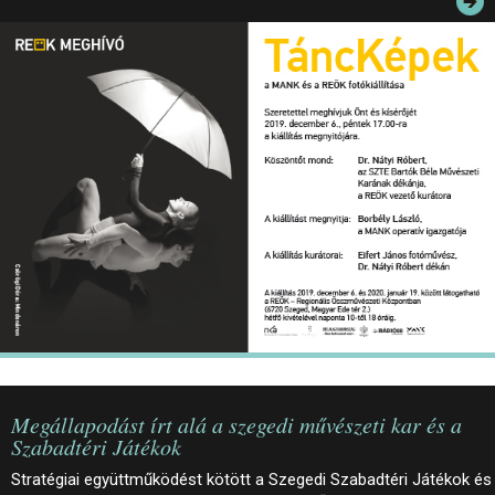
JEGYEK
ELÉRHETŐSÉG
PALOTASÉTÁK ÉS VEZETÉSEK
KÖZÉRDEKŰ ADATOK
Megállapodást írt alá a szegedi művészeti kar és a
Szabadtéri Játékok
Stratégiai együttműködést kötött a Szegedi Szabadtéri Játékok és