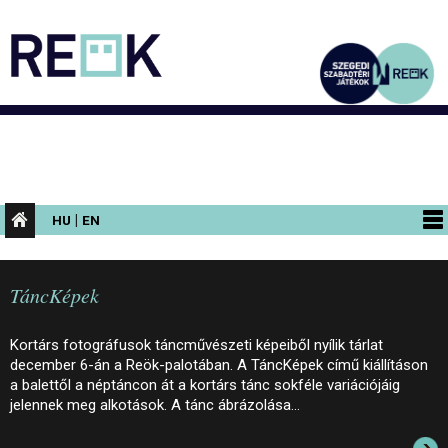
|
HU
EN
PROGRAMOK
TáncKépek
KIÁLLÍTÁSOK
AZ ÉPÜLET
Kortárs fotográfusok táncművészeti képeiből nyílik tárlat
december 6-án a Reök-palotában. A TáncKépek című kiállításon
INFORMÁCIÓK
a balettől a néptáncon át a kortárs tánc sokféle variációjáig
jelennek meg alkotások. A tánc ábrázolása…
KONFERENCIA