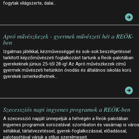
fogytak világszerte, dalai…
Apró művészkezek - gyermek művészeti hét a REÖK-
ben
Izgalmas játékkal, kézművességgel és sok-sok beszélgetéssel
tarkított képzőművészeti foglalkozást tartunk a Reök-palotában
gyerekeknek június 25-től 28-ig! Az Apró művészkezek című
gyermek művészeti hetünkön óvodás és általános iskolás korú
gyerekek ismerkedhetnek…
Szecessziós napi ingyenes programok a REÖK-ben
A szecesszió napját ünnepeljük a hétvégén a Reök-palotában
ingyenes programok sorozatával: szombaton és vasárnap is város
sétákkal, tárlatvezetéssel, gyerek-foglalkozással, előadással,
palotasétával várjuk a stílus szerelmeseit.