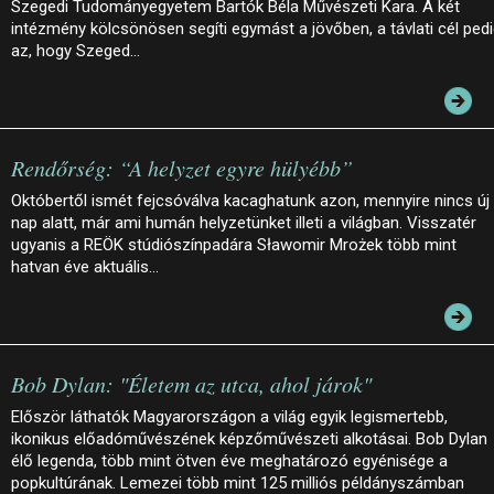
Szegedi Tudományegyetem Bartók Béla Művészeti Kara. A két
intézmény kölcsönösen segíti egymást a jövőben, a távlati cél ped
az, hogy Szeged…
Rendőrség: “A helyzet egyre hülyébb”
Októbertől ismét fejcsóválva kacaghatunk azon, mennyire nincs új
nap alatt, már ami humán helyzetünket illeti a világban. Visszatér
ugyanis a REÖK stúdiószínpadára Sławomir Mrożek több mint
hatvan éve aktuális…
Bob Dylan: "Életem az utca, ahol járok"
Először láthatók Magyarországon a világ egyik legismertebb,
ikonikus előadóművészének képzőművészeti alkotásai. Bob Dylan
élő legenda, több mint ötven éve meghatározó egyénisége a
popkultúrának. Lemezei több mint 125 milliós példányszámban