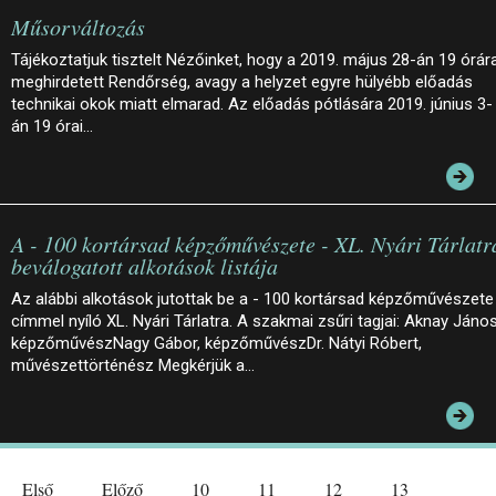
Műsorváltozás
Tájékoztatjuk tisztelt Nézőinket, hogy a 2019. május 28-án 19 órár
meghirdetett Rendőrség, avagy a helyzet egyre hülyébb előadás
technikai okok miatt elmarad. Az előadás pótlására 2019. június 3-
án 19 órai…
A - 100 kortársad képzőművészete - XL. Nyári Tárlatr
beválogatott alkotások listája
Az alábbi alkotások jutottak be a - 100 kortársad képzőművészete
címmel nyíló XL. Nyári Tárlatra. A szakmai zsűri tagjai: Aknay János
képzőművészNagy Gábor, képzőművészDr. Nátyi Róbert,
művészettörténész Megkérjük a…
Első
Előző
10
11
12
13