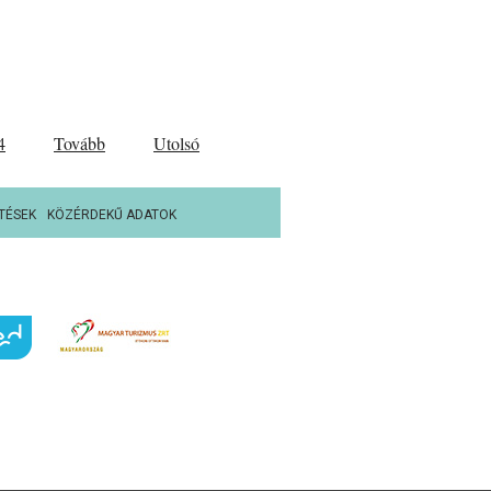
4
Tovább
Utolsó
TÉSEK
KÖZÉRDEKŰ ADATOK