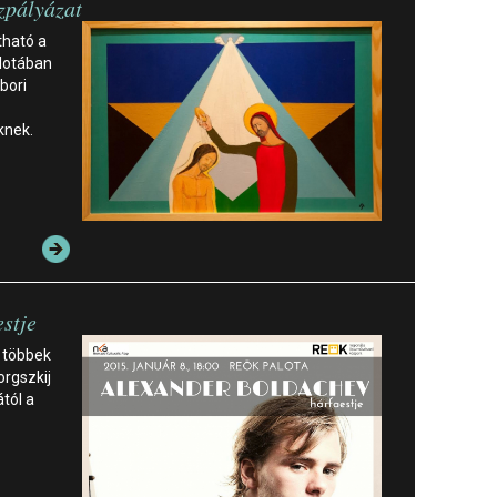
jzpályázat
tható a
alotában
bori
knek.
stje
 többek
orgszkij
ától a