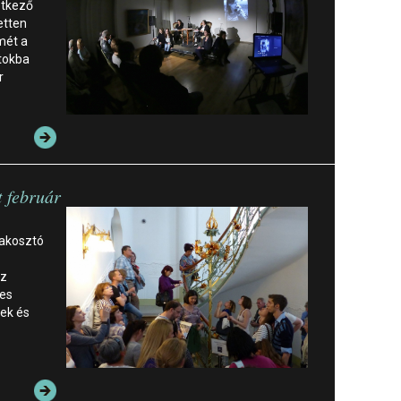
etkező
etten
mét a
tokba
r
t február
lakosztó
sz
nes
ek és