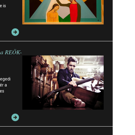
 is
l a REÖK-
zegedi
ér a
ges