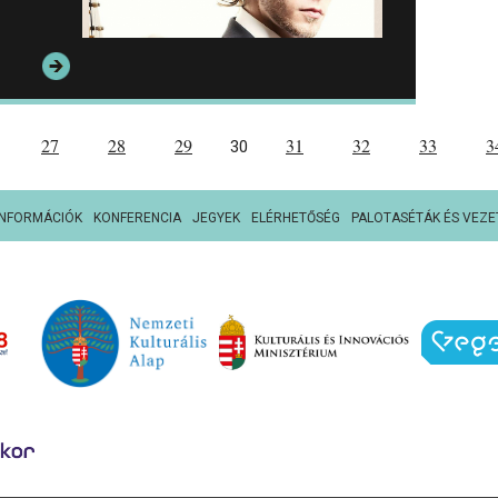
27
28
29
31
32
33
3
30
INFORMÁCIÓK
KONFERENCIA
JEGYEK
ELÉRHETŐSÉG
PALOTASÉTÁK ÉS VEZE