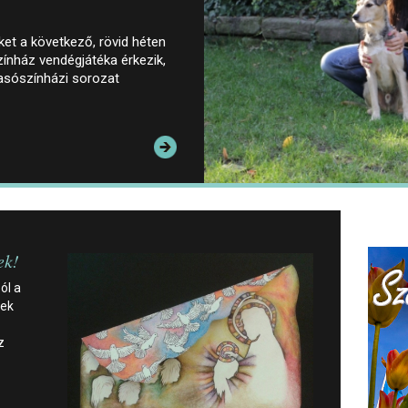
őket a következő, rövid héten
ínház vendégjátéka érkezik,
vasószínházi sorozat
ek!
ól a
kek
z