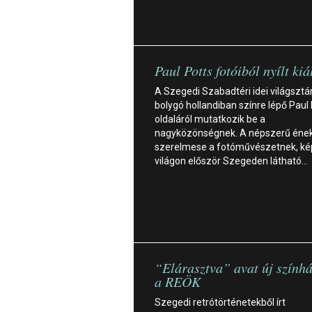
Paul Potts fotóiból nyílt kiá
A Szegedi Szabadtéri idei világsztár
bolygó hollandiban színre lépő Paul 
oldaláról mutatkozik be a
nagyközönségnek. A népszerű éne
szerelmese a fotóművészetnek, kép
világon először Szegeden látható…
“Elárasztva” avat új szính
a REÖK
Szegedi retrótörténetekből írt