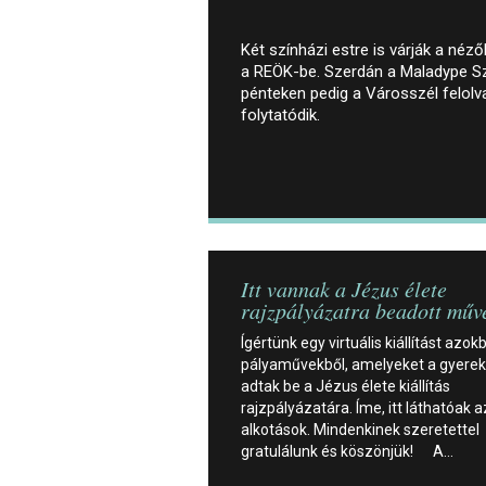
Két színházi estre is várják a néz
a REÖK-be. Szerdán a Maladype Sz
pénteken pedig a Városszél felol
folytatódik.
Itt vannak a Jézus élete
rajzpályázatra beadott műv
Ígértünk egy virtuális kiállítást azokb
pályaművekből, amelyeket a gyere
adtak be a Jézus élete kiállítás
rajzpályázatára. Íme, itt láthatóak a
alkotások. Mindenkinek szeretettel
gratulálunk és köszönjük! A…