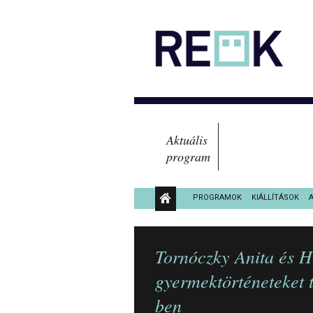
Aktuális
program
PROGRAMOK
KIÁLLÍTÁSOK
KÖZÉRDEKŰ ADATOK
Tornóczky Anita és H
gyermektörténeteket
ben