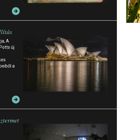
llítás
ja, A
Potts új
kes
eiből a
áztermet