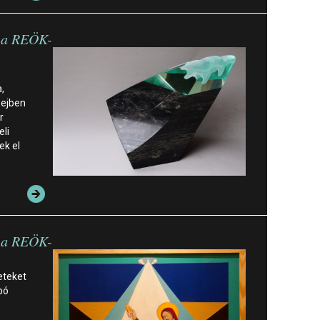
n a REÖK-
,
Sejben
r
li
ek el
n a REÖK-
eteket
bó