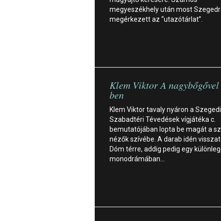
megyeszékhely után most Szegedre
megérkezett az “utazótárlat”.
Klem Viktor A nagybőgőve
ben
Klem Viktor tavaly nyáron a Szegedi
Szabadtéri Tévedések vígjátéka c.
bemutatójában lopta be magát a s
nézők szívébe. A darab idén visszat
Dóm térre, addig pedig egy különle
monodrámában…