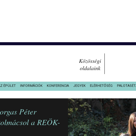
Közösségi
oldalaink
AZ ÉPÜLET
INFORMÁCIÓK
KONFERENCIA
JEGYEK
ELÉRHETŐSÉG
PALOTASÉT
orgas Péter
 tolmácsol a REÖK-