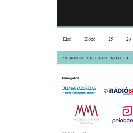
Első
Előző
25
26
PROGRAMOK
KIÁLLÍTÁSOK
AZ ÉPÜLET
Támogatók