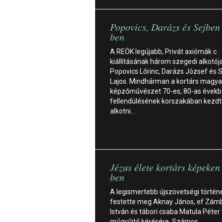
Popovics, Darázs és Sejbe
ben
A REÖK legújabb, Privát axiómák c.
kiállításának három szegedi alkotója
Popovics Lőrinc, Darázs József és 
Lajos. Mindhárman a kortárs magya
képzőművészet 70-es, 80-as évekbe
fellendülésének korszakában kezdt
alkotni…
Jézus élete kortárs képeke
ben
A legismertebb újszövetségi történ
festette meg Aknay János, ef Zám
István és tábori csaba Matula Péter
műgyűjtő kérésére. Számos