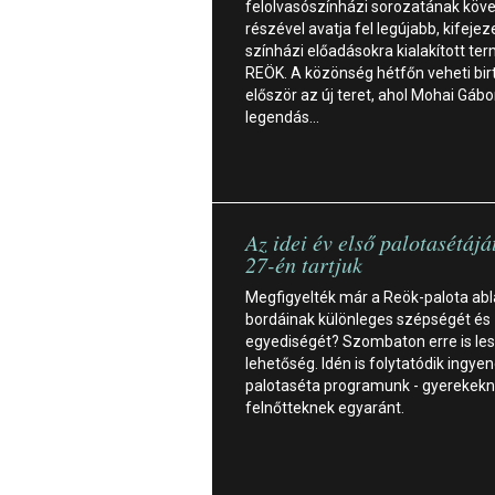
felolvasószínházi sorozatának köv
részével avatja fel legújabb, kifejez
színházi előadásokra kialakított ter
REÖK. A közönség hétfőn veheti bir
először az új teret, ahol Mohai Gábo
legendás…
Az idei év első palotasétájá
27-én tartjuk
Megfigyelték már a Reök-palota ab
bordáinak különleges szépségét és
egyediségét? Szombaton erre is le
lehetőség. Idén is folytatódik ingye
palotaséta programunk - gyerekekn
felnőtteknek egyaránt.