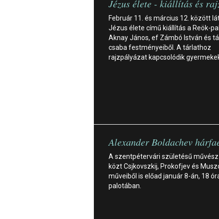
Jézus élete - kiállítás és ra
Február 11. és március 12. között lá
Jézus élete című kiállítás a Reök-p
Aknay János, ef Zámbó István és tá
csaba festményeiből. A tárlathoz
rajzpályázat kapcsolódik gyermeke
Alexander Boldachev hárfae
A szentpétervári születésű művész
közt Csjkovszkij, Prokofjev és Musz
műveiből is előad január 8-án, 18 ór
palotában.