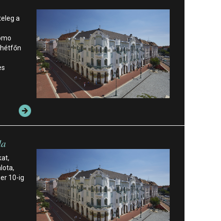
teleg a
Homo
 hétfőn
es
da
kat,
lota,
er 10-ig