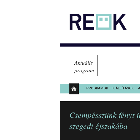
Aktuális
program
PROGRAMOK
KIÁLLÍTÁSOK
KÖZÉRDEKŰ ADATOK
Csempésszünk fényt i
szegedi éjszakába