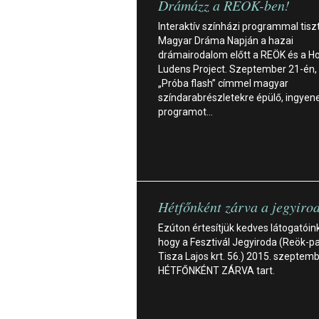
Drámázz a REÖK-ben!
Interaktív színházi programmal tisz
Magyar Dráma Napján a hazai
drámairodalom előtt a REÖK és a 
Ludens Project. Szeptember 21-én,
„Próba flash” címmel magyar
színdarabrészletekre épülő, ingyen
programot…
Hétfőnként zárva a jegyiro
Ezúton értesítjük kedves látogatóin
hogy a Fesztivál Jegyiroda (Reök-pa
Tisza Lajos krt. 56.) 2015. szeptemb
HÉTFŐNKÉNT ZÁRVA tart.