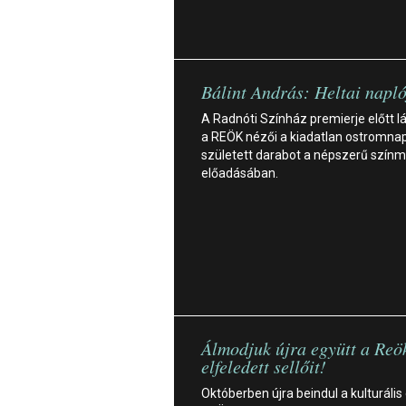
Bálint András: Heltai napl
A Radnóti Színház premierje előtt l
a REÖK nézői a kiadatlan ostromnap
született darabot a népszerű szín
előadásában.
Álmodjuk újra együtt a Reö
elfeledett sellőit!
Októberben újra beindul a kulturális 