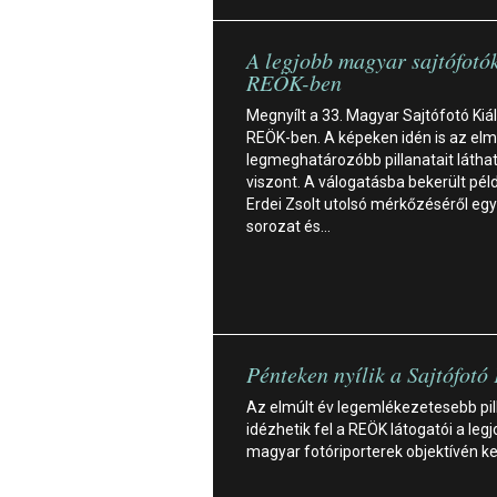
A legjobb magyar sajtófotó
REÖK-ben
Megnyílt a 33. Magyar Sajtófotó Kiál
REÖK-ben. A képeken idén is az elm
legmeghatározóbb pillanatait láthat
viszont. A válogatásba bekerült pél
Erdei Zsolt utolsó mérkőzéséről egy
sorozat és…
Pénteken nyílik a Sajtófotó 
Az elmúlt év legemlékezetesebb pil
idézhetik fel a REÖK látogatói a leg
magyar fotóriporterek objektívén ke