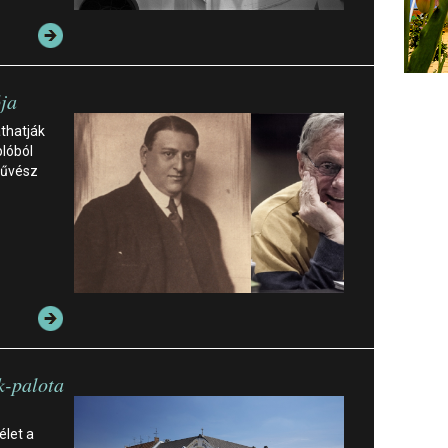
ója
áthatják
lóból
művész
k-palota
élet a