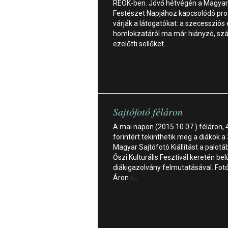
REÖK-ben. Jövő hétvégén a Magyar
Festészet Napjához kapcsolódó pr
várják a látogatókat: a szecessziós 
homlokzatáról ma már hiányzó, szá
ezelőtti sellőket…
Sajtófotó féláron
A mai napon (2015.10.07.) féláron, 
forintért tekinthetik meg a diákok a 
Magyar Sajtófotó Kiállítást a palot
Őszi Kulturális Fesztivál keretén belü
diákigazolvány felmutatásával. Fot
Áron -…