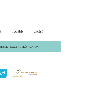
5
Tovább
Utolsó
TÉSEK
KÖZÉRDEKŰ ADATOK