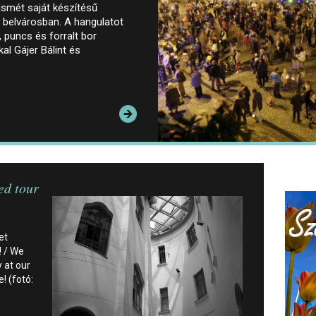
smét saját készítésű
 belvárosban. A hangulatot
 puncs és forralt bor
al Gájer Bálint és
ed tour
et
 / We
 at our
! (fotó: