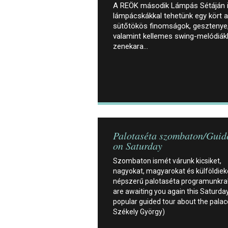
A REÖK második Lámpás Sétáján i
lámpácskákkal tehetünk egy kört a
sütőtökös finomságok, gesztenye,
valamint kellemes swing-melódiákk
zenekara…
Palotaséta szombaton/Guid
on Saturday
Szombaton ismét várunk kicsiket,
nagyokat, magyarokat és külföldiek
népszerű palotaséta programunkra!
are awaiting you again this Saturday
popular guided tour about the palace
Székely György)