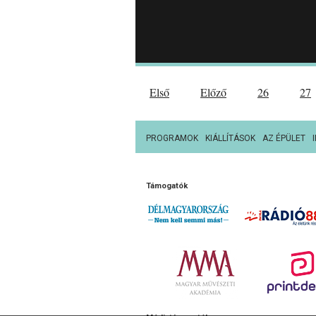
Első
Előző
26
27
PROGRAMOK
KIÁLLÍTÁSOK
AZ ÉPÜLET
Támogatók