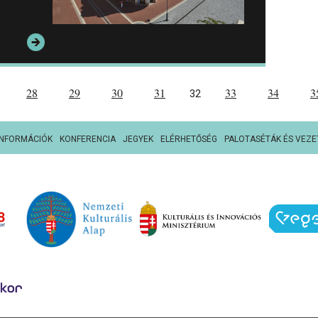
28
29
30
31
33
34
3
32
INFORMÁCIÓK
KONFERENCIA
JEGYEK
ELÉRHETŐSÉG
PALOTASÉTÁK ÉS VEZE