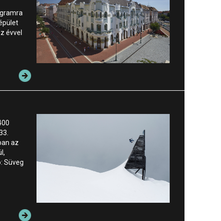
ogramra
épület
z évvel
400
33.
ában az
l,
ó: Süveg