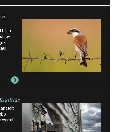
k a
lítás a
últ év
juk
dául
Kiállítás
lanatait
jobb
resztül.