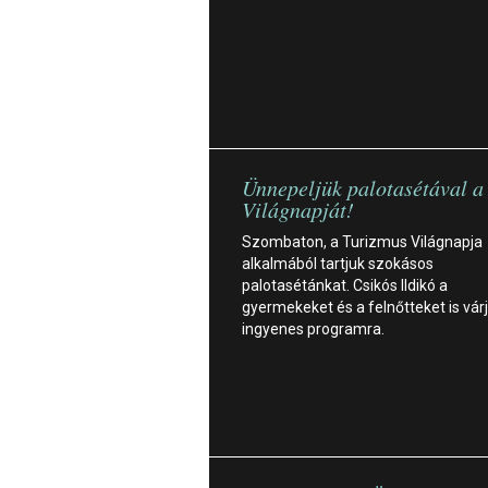
Ünnepeljük palotasétával a
Világnapját!
Szombaton, a Turizmus Világnapja
alkalmából tartjuk szokásos
palotasétánkat. Csikós Ildikó a
gyermekeket és a felnőtteket is vár
ingyenes programra.