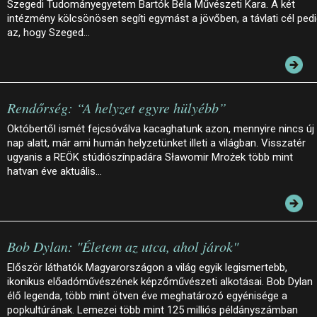
Szegedi Tudományegyetem Bartók Béla Művészeti Kara. A két
intézmény kölcsönösen segíti egymást a jövőben, a távlati cél ped
az, hogy Szeged…
Rendőrség: “A helyzet egyre hülyébb”
Októbertől ismét fejcsóválva kacaghatunk azon, mennyire nincs új
nap alatt, már ami humán helyzetünket illeti a világban. Visszatér
ugyanis a REÖK stúdiószínpadára Sławomir Mrożek több mint
hatvan éve aktuális…
Bob Dylan: "Életem az utca, ahol járok"
Először láthatók Magyarországon a világ egyik legismertebb,
ikonikus előadóművészének képzőművészeti alkotásai. Bob Dylan
élő legenda, több mint ötven éve meghatározó egyénisége a
popkultúrának. Lemezei több mint 125 milliós példányszámban