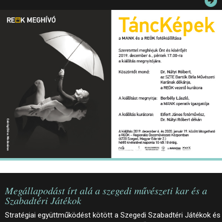
JEGYEK
ELÉRHETŐSÉG
PALOTASÉTÁK ÉS VEZETÉSEK
KÖZÉRDEKŰ ADATOK
Megállapodást írt alá a szegedi művészeti kar és a
Szabadtéri Játékok
Stratégiai együttműködést kötött a Szegedi Szabadtéri Játékok és