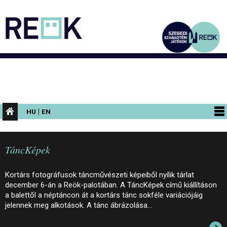
|
HU
EN
PROGRAMOK
TáncKépek
KIÁLLÍTÁSOK
AZ ÉPÜLET
Kortárs fotográfusok táncművészeti képeiből nyílik tárlat
december 6-án a Reök-palotában. A TáncKépek című kiállításon
INFORMÁCIÓK
a balettől a néptáncon át a kortárs tánc sokféle variációjáig
jelennek meg alkotások. A tánc ábrázolása…
KONFERENCIA