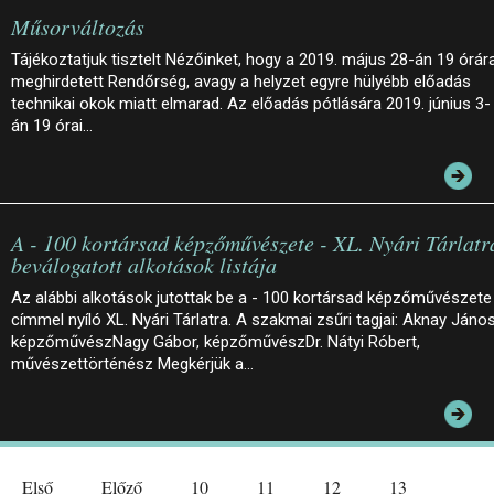
Műsorváltozás
Tájékoztatjuk tisztelt Nézőinket, hogy a 2019. május 28-án 19 órár
meghirdetett Rendőrség, avagy a helyzet egyre hülyébb előadás
technikai okok miatt elmarad. Az előadás pótlására 2019. június 3-
án 19 órai…
A - 100 kortársad képzőművészete - XL. Nyári Tárlatr
beválogatott alkotások listája
Az alábbi alkotások jutottak be a - 100 kortársad képzőművészete
címmel nyíló XL. Nyári Tárlatra. A szakmai zsűri tagjai: Aknay János
képzőművészNagy Gábor, képzőművészDr. Nátyi Róbert,
művészettörténész Megkérjük a…
Első
Előző
10
11
12
13