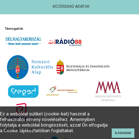
KÖZÉRDEKŰ ADATOK
Támogatók
Ez a weboldal sütiket (cookie-kat) használ a
felhasználói élmény növeléséhez. Amennyiben
folytatja a weboldal böngészését, azzal Ön elfogadja
a Cookie tájékoztatóban foglaltakat.
Médiatámogatók
ELFOGADOM