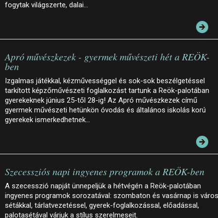
fogytak világszerte, dalai…
Apró művészkezek - gyermek művészeti hét a REÖK-
ben
Izgalmas játékkal, kézművességgel és sok-sok beszélgetéssel
tarkított képzőművészeti foglalkozást tartunk a Reök-palotában
gyerekeknek június 25-től 28-ig! Az Apró művészkezek című
gyermek művészeti hetünkön óvodás és általános iskolás korú
gyerekek ismerkedhetnek…
Szecessziós napi ingyenes programok a REÖK-ben
A szecesszió napját ünnepeljük a hétvégén a Reök-palotában
ingyenes programok sorozatával: szombaton és vasárnap is város
sétákkal, tárlatvezetéssel, gyerek-foglalkozással, előadással,
palotasétával várjuk a stílus szerelmeseit.