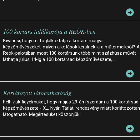
100 kortárs találkozója a REÖK-ben
Kíváncsi, hogy mi foglalkoztatja a kortárs magyar
képzőművészeket, milyen alkotások kerülnek ki a műtermeikből? A
Reök-palotában most 100 kortársunk több mint százhúsz művét
láthatja július 14-ig a 100 kortársad képzőművészete,…
Korlátozott látogathatóság
Felhívjuk figyelmüket, hogy május 29-én (szerdán) a 100 kortársad
képzőművészete - XL. Nyári Tárlat, rendezvény miatt korlátozottan
látogatható. Megértésüket köszönjük!