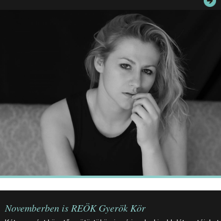
JEGYEK
ELÉRHETŐSÉG
PALOTASÉTÁK ÉS VEZETÉSEK
KÖZÉRDEKŰ ADATOK
Novemberben is REÖK Gyerök Kör