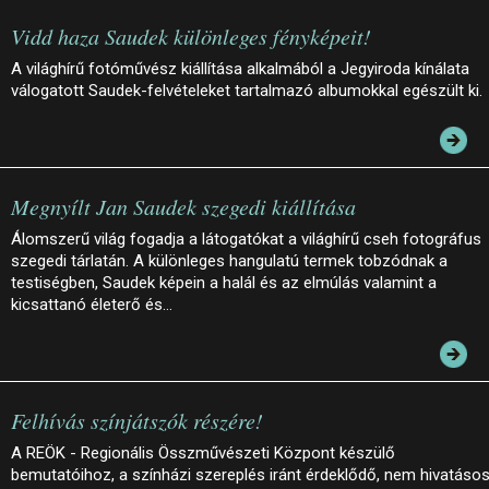
Vidd haza Saudek különleges fényképeit!
A világhírű fotóművész kiállítása alkalmából a Jegyiroda kínálata
válogatott Saudek-felvételeket tartalmazó albumokkal egészült ki.
Megnyílt Jan Saudek szegedi kiállítása
Álomszerű világ fogadja a látogatókat a világhírű cseh fotográfus
szegedi tárlatán. A különleges hangulatú termek tobzódnak a
testiségben, Saudek képein a halál és az elmúlás valamint a
kicsattanó életerő és…
Felhívás színjátszók részére!
A REÖK - Regionális Összművészeti Központ készülő
bemutatóihoz, a színházi szereplés iránt érdeklődő, nem hivatáso