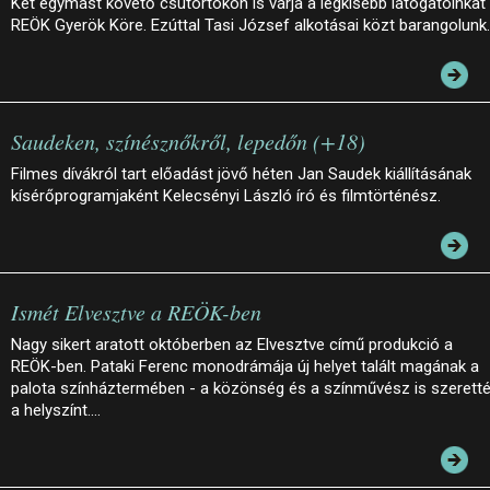
Két egymást követő csütörtökön is várja a legkisebb látogatóinkat
REÖK Gyerök Köre. Ezúttal Tasi József alkotásai közt barangolunk.
Saudeken, színésznőkről, lepedőn (+18)
Filmes dívákról tart előadást jövő héten Jan Saudek kiállításának
kísérőprogramjaként Kelecsényi László író és filmtörténész.
Ismét Elvesztve a REÖK-ben
Nagy sikert aratott októberben az Elvesztve című produkció a
REÖK-ben. Pataki Ferenc monodrámája új helyet talált magának a
palota színháztermében - a közönség és a színművész is szerett
a helyszínt.…