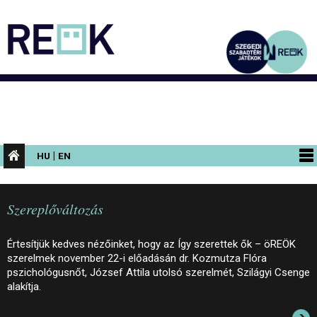
|
HU
EN
PROGRAMOK
Szereplőváltozás
KIÁLLÍTÁSOK
AZ ÉPÜLET
Értesítjük kedves nézőinket, hogy az Így szerettek ők – öREÖK
szerelmek november 22-i előadásán dr. Kozmutza Flóra
INFORMÁCIÓK
pszichológusnőt, József Attila utolsó szerelmét, Szilágyi Csenge
alakítja.
KONFERENCIA