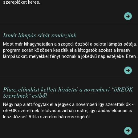
szereplőket keres.
Ismét lámpás sétát rendezünk
Most már kihagyhatatlan a szegedi őszből a palota lámpás sétája.
program során közösen készítik el a látogatók azokat a kreatív
lámpásokat, melyekkel fényt hoznak a jókedvű nap estéjébe. Ezen
Plusz előadást kellett hirdetni a novemberi "öREÖK
Szerelmek" estből
Négy nap alatt fogytak el a jegyek a novemberi Így szerettek ők -
öREÖK szerelmek felolvasószínházi estre, így ráadás előadás is
lesz József Attila szerelmi háromszögéről.