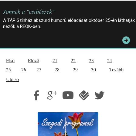
Jönnek a "csibészek"
A TÁP Színház abszurd humorú előadását október 25-én láthatják
nézők a REÖK-ben.
Első
Előző
21
22
23
24
25
27
28
29
30
Tovább
26
Utolsó