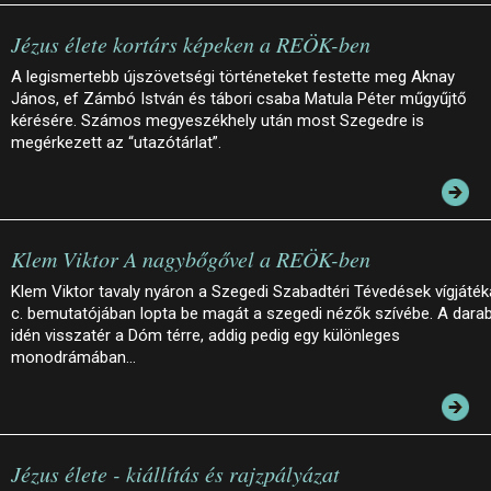
Jézus élete kortárs képeken a REÖK-ben
A legismertebb újszövetségi történeteket festette meg Aknay
János, ef Zámbó István és tábori csaba Matula Péter műgyűjtő
kérésére. Számos megyeszékhely után most Szegedre is
megérkezett az “utazótárlat”.
Klem Viktor A nagybőgővel a REÖK-ben
Klem Viktor tavaly nyáron a Szegedi Szabadtéri Tévedések vígjáték
c. bemutatójában lopta be magát a szegedi nézők szívébe. A dara
idén visszatér a Dóm térre, addig pedig egy különleges
monodrámában…
Jézus élete - kiállítás és rajzpályázat