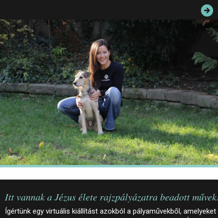
JEGYEK
ELÉRHETŐSÉG
PALOTASÉTÁK ÉS VEZETÉSEK
KÖZÉRDEKŰ ADATOK
Itt vannak a Jézus élete rajzpályázatra beadott művek
Ígértünk egy virtuális kiállítást azokból a pályaművekből, amelyeket