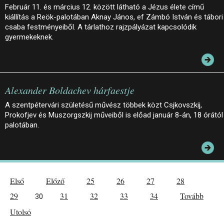
Február 11. és március 12. között látható a Jézus élete című
kiállítás a Reök-palotában Aknay János, ef Zámbó István és tábori
csaba festményeiből. A tárlathoz rajzpályázat kapcsolódik
gyermekeknek.
Alexander Boldachev hárfaestje
A szentpétervári születésű művész többek közt Csjkovszkij,
Prokofjev és Muszorgszkij műveiből is előad január 8-án, 18 órától
palotában.
Első
Előző
25
26
27
28
29
31
32
33
34
Tovább
30
Utolsó