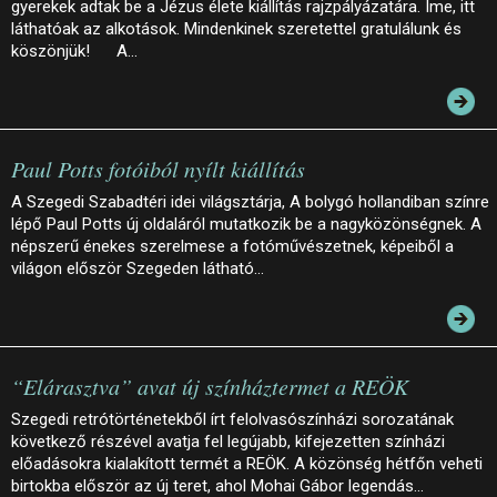
gyerekek adtak be a Jézus élete kiállítás rajzpályázatára. Íme, itt
láthatóak az alkotások. Mindenkinek szeretettel gratulálunk és
köszönjük! A…
Paul Potts fotóiból nyílt kiállítás
A Szegedi Szabadtéri idei világsztárja, A bolygó hollandiban színre
lépő Paul Potts új oldaláról mutatkozik be a nagyközönségnek. A
népszerű énekes szerelmese a fotóművészetnek, képeiből a
világon először Szegeden látható…
“Elárasztva” avat új színháztermet a REÖK
Szegedi retrótörténetekből írt felolvasószínházi sorozatának
következő részével avatja fel legújabb, kifejezetten színházi
előadásokra kialakított termét a REÖK. A közönség hétfőn veheti
birtokba először az új teret, ahol Mohai Gábor legendás…