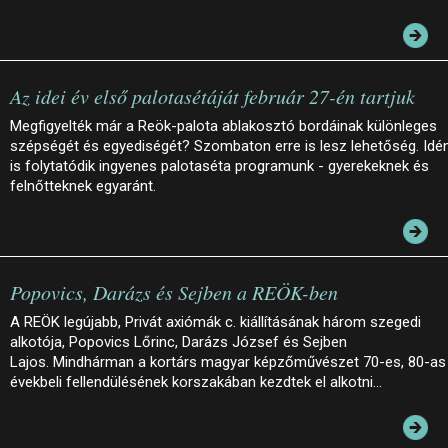
Az idei év első palotasétáját február 27-én tartjuk
Megfigyelték már a Reök-palota ablakosztó bordáinak különleges
szépségét és egyediségét? Szombaton erre is lesz lehetőség. Idé
is folytatódik ingyenes palotaséta programunk - gyerekeknek és
felnőtteknek egyaránt.
Popovics, Darázs és Sejben a REÖK-ben
A REÖK legújabb, Privát axiómák c. kiállításának három szegedi
alkotója, Popovics Lőrinc, Darázs József és Sejben
Lajos. Mindhárman a kortárs magyar képzőművészet 70-es, 80-as
évekbeli fellendülésének korszakában kezdtek el alkotni…