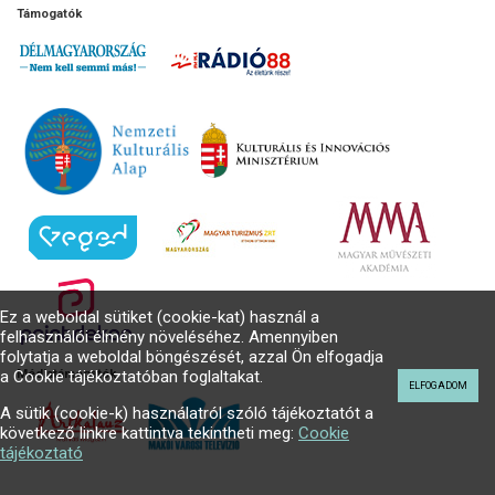
Támogatók
Ez a weboldal sütiket (cookie-kat) használ a
felhasználói élmény növeléséhez. Amennyiben
folytatja a weboldal böngészését, azzal Ön elfogadja
a Cookie tájékoztatóban foglaltakat.
Médiatámogatók
ELFOGADOM
A sütik (cookie-k) használatról szóló tájékoztatót a
következő linkre kattintva tekintheti meg:
Cookie
tájékoztató