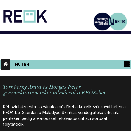
|
HU
EN
PROGRAMOK
Tornóczky Anita és Horgas Péter
KIÁLLÍTÁSOK
gyermektörténeteket tolmácsol a REÖK-ben
AZ ÉPÜLET
Két színházi estre is várják a nézőket a következő, rövid héten a
INFORMÁCIÓK
REÖK-be. Szerdán a Maladype Színház vendégjátéka érkezik,
pénteken pedig a Városszél felolvasószínházi sorozat
KONFERENCIA
folytatódik.