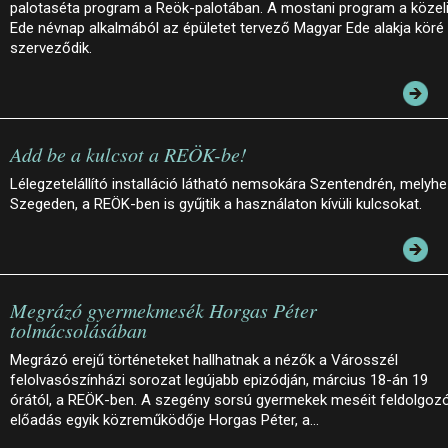
palotaséta program a Reök-palotában. A mostani program a közel
Ede névnap alkalmából az épületet tervező Magyar Ede alakja köré
szerveződik.
Add be a kulcsot a REÖK-be!
Lélegzetelállító installáció látható nemsokára Szentendrén, melyh
Szegeden, a REÖK-ben is gyűjtik a használaton kívüli kulcsokat.
Megrázó gyermekmesék Horgas Péter
tolmácsolásában
Megrázó erejű történeteket hallhatnak a nézők a Városszél
felolvasószínházi sorozat legújabb epizódján, március 18-án 19
órától, a REÖK-ben. A szegény sorsú gyermekek meséit feldolgoz
előadás egyik közreműködője Horgas Péter, a…