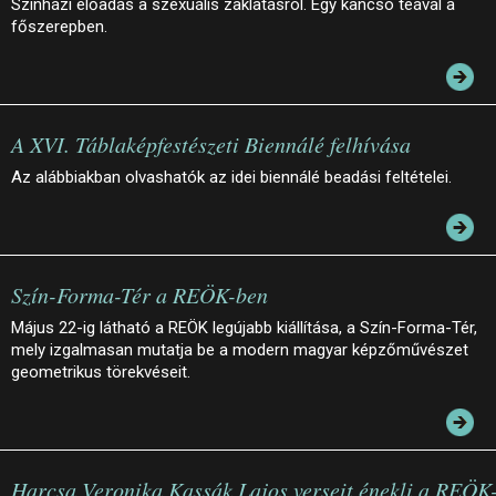
Színházi előadás a szexuális zaklatásról. Egy kancsó teával a
főszerepben.
A XVI. Táblaképfestészeti Biennálé felhívása
Az alábbiakban olvashatók az idei biennálé beadási feltételei.
Szín-Forma-Tér a REÖK-ben
Május 22-ig látható a REÖK legújabb kiállítása, a Szín-Forma-Tér,
mely izgalmasan mutatja be a modern magyar képzőművészet
geometrikus törekvéseit.
Harcsa Veronika Kassák Lajos verseit énekli a REÖK