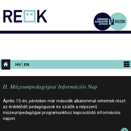
|
HU
EN
PROGRAMOK
II. Múzeumpedagógiai Információs Nap
KIÁLLÍTÁSOK
AZ ÉPÜLET
Április 15-én, pénteken már második alkalommal vehetnek részt
az érdeklődő pedagógusok és szülők a népszerű
INFORMÁCIÓK
múzeumpedagógiai programunkhoz kapcsolódó információs
napon.
KONFERENCIA