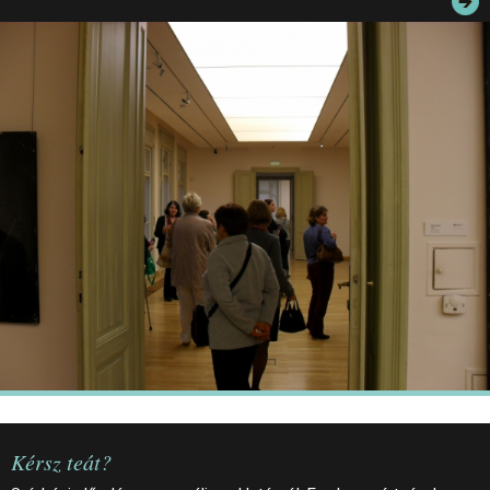
JEGYEK
ELÉRHETŐSÉG
PALOTASÉTÁK ÉS VEZETÉSEK
KÖZÉRDEKŰ ADATOK
Kérsz teát?