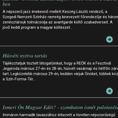
ben
A népszerű jazz énekesnő mellett Keszég László rendező, a
Szegedi Nemzeti Színház nemrég kinevezett főrendezője és háro
zenésztársuk tolmácsolja az avantgarde költő szabadverseit. A
jövő keddi program a magyar költészet…
Húsvéti nyitva tartás
Tájékoztatjuk tisztelt látogatóinkat, hogy a REÖK és a Fesztivál
Jegyiroda március 27-én és 28-án, húsvét vasárnap és hétfőn zár
tart. Legközelebb március 29-én, kedden várjuk Önöket, többek köz
a Szín-Forma-Tér…
Ismeri Ön Magyar Edét? - szombaton ismét palotasét
Immáron harmadik tavaszához érkezett a töretlen népszerűségű