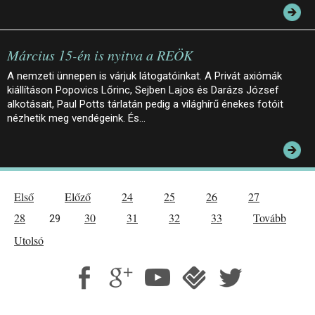
Március 15-én is nyitva a REÖK
A nemzeti ünnepen is várjuk látogatóinkat. A Privát axiómák
kiállításon Popovics Lőrinc, Sejben Lajos és Darázs József
alkotásait, Paul Potts tárlatán pedig a világhírű énekes fotóit
nézhetik meg vendégeink. És…
Első
Előző
24
25
26
27
28
30
31
32
33
Tovább
29
Utolsó