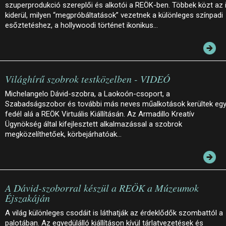
szuperprodukció szereplői és alkotói a REÖK-ben. Többek közt az 
kiderül, milyen “megpróbáltatások” vezetnek a különleges színpadi
esőztetéshez, a hollywoodi történet ikonikus…
Világhírű szobrok testközelben - VIDEÓ
Michelangelo Dávid-szobra, a Laokoón-csoport, a
Szabadságszobor és további más neves műalkotások kerültek eg
fedél alá a REÖK Virtuális Kiállításán. Az Armadillo Kreatív
Ügynökség által kifejlesztett alkalmazással a szobrok
megközelíthetőek, körbejárhatóak…
A Dávid-szoborral készül a REÖK a Múzeumok
Éjszakáján
A világ különleges csodáit is láthatják az érdeklődők szombattól a
palotában. Az egyedülálló kiállításon kívül tárlatvezetések és