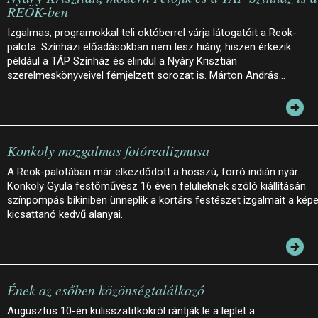
REÖK-ben
Izgalmas, programokkal teli októberrel várja látogatóit a Reök-
palota. Színházi előadásokban nem lesz hiány, hiszen érkezik
például a TÁP Színház és elindul a Nyáry Krisztián
szerelmeskönyveivel fémjelzett sorozat is. Márton András…
Konkoly mozgalmas fotórealizmusa
A Reök-palotában már elkezdődött a hosszú, forró indián nyár…
Konkoly Gyula festőművész 16 éven felülieknek szóló kiállításán
színpompás bikiniben ünneplik a kortárs festészet izgalmait a kép
kicsattanó kedvű alanyai.
Ének az esőben közönségtalálkozó
Augusztus 10-én kulisszatitkokról rántják le a leplet a