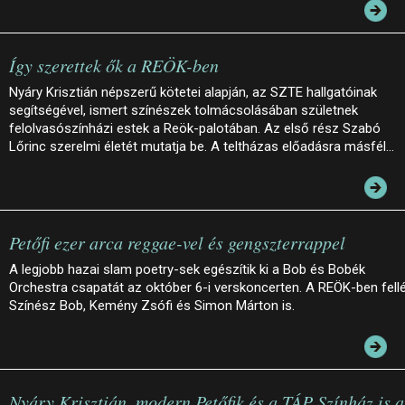
Így szerettek ők a REÖK-ben
Nyáry Krisztián népszerű kötetei alapján, az SZTE hallgatóinak
segítségével, ismert színészek tolmácsolásában születnek
felolvasószínházi estek a Reök-palotában. Az első rész Szabó
Lőrinc szerelmi életét mutatja be. A teltházas előadásra másfél…
Petőfi ezer arca reggae-vel és gengszterrappel
A legjobb hazai slam poetry-sek egészítik ki a Bob és Bobék
Orchestra csapatát az október 6-i verskoncerten. A REÖK-ben fell
Színész Bob, Kemény Zsófi és Simon Márton is.
Nyáry Krisztián, modern Petőfik és a TÁP Színház is a