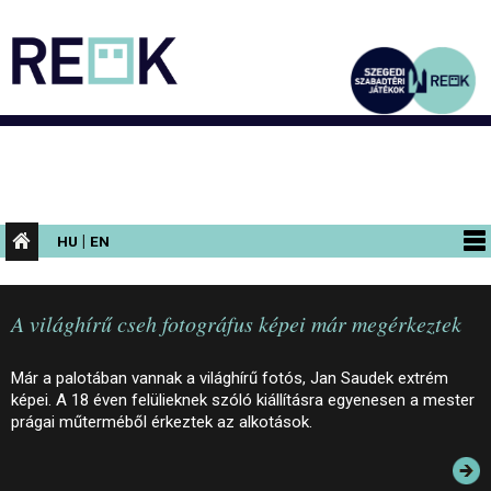
|
HU
EN
PROGRAMOK
A világhírű cseh fotográfus képei már megérkeztek
KIÁLLÍTÁSOK
AZ ÉPÜLET
Már a palotában vannak a világhírű fotós, Jan Saudek extrém
képei. A 18 éven felülieknek szóló kiállításra egyenesen a mester
INFORMÁCIÓK
prágai műterméből érkeztek az alkotások.
KONFERENCIA