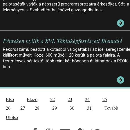
palotaséták várják a népszerű programsorozatra érkezőket. Sőt, a
leleményesek Szabadtéri-belépővel gazdagodhatnak.
Pénteken nyílik a XVI. Táblaképfestészeti Biennálé
Rekordszámú beadott alkotásból válogatták ki az idei seregszeml
kiállított műveit. Közel 600 műből 120 került a palota falaira. A
festmények péntektől több mint két hónapon át láthatóak a REÖK-
ben.
Első
Előző
22
23
24
25
26
28
29
30
31
Tovább
27
Utolsó