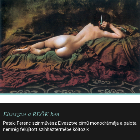
JEGYEK
ELÉRHETŐSÉG
PALOTASÉTÁK ÉS VEZETÉSEK
KÖZÉRDEKŰ ADATOK
Elvesztve a REÖK-ben
Pataki Ferenc színművész Elvesztve című monodrámája a palota
nemrég felújított színháztermébe költözik.