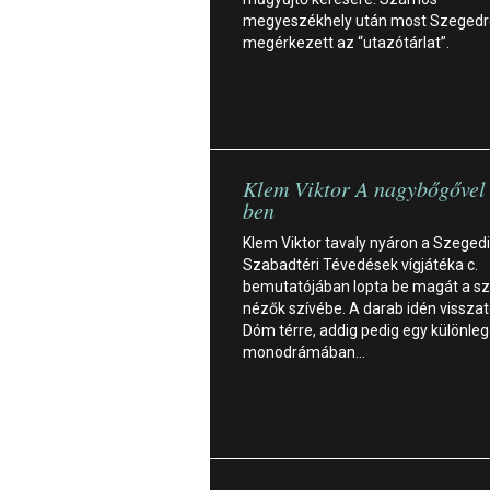
megyeszékhely után most Szegedre
megérkezett az “utazótárlat”.
Klem Viktor A nagybőgőve
ben
Klem Viktor tavaly nyáron a Szegedi
Szabadtéri Tévedések vígjátéka c.
bemutatójában lopta be magát a s
nézők szívébe. A darab idén visszat
Dóm térre, addig pedig egy különle
monodrámában…