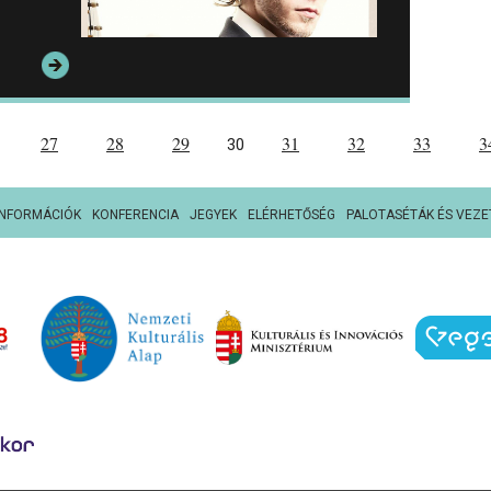
27
28
29
31
32
33
3
30
INFORMÁCIÓK
KONFERENCIA
JEGYEK
ELÉRHETŐSÉG
PALOTASÉTÁK ÉS VEZE