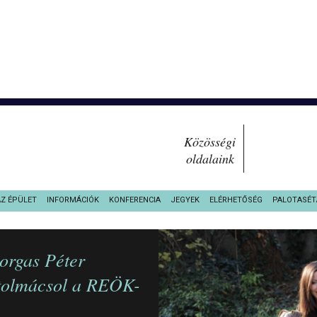
Közösségi
oldalaink
AZ ÉPÜLET
INFORMÁCIÓK
KONFERENCIA
JEGYEK
ELÉRHETŐSÉG
PALOTASÉT
orgas Péter
 tolmácsol a REÖK-