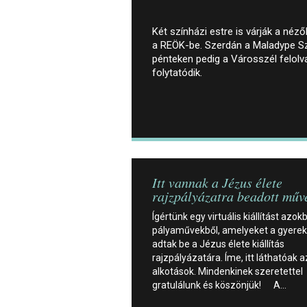
Két színházi estre is várják a néz
a REÖK-be. Szerdán a Maladype Sz
pénteken pedig a Városszél felol
folytatódik.
Itt vannak a Jézus élete
rajzpályázatra beadott műv
Ígértünk egy virtuális kiállítást azokb
pályaművekből, amelyeket a gyere
adtak be a Jézus élete kiállítás
rajzpályázatára. Íme, itt láthatóak a
alkotások. Mindenkinek szeretettel
gratulálunk és köszönjük! A…