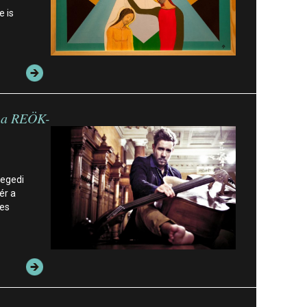
 is
l a REÖK-
zegedi
ér a
ges