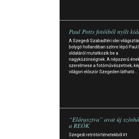
Paul Potts fotóiból nyílt kiá
A Szegedi Szabadtéri idei világsztár
bolygó hollandiban színre lépő Paul 
oldaláról mutatkozik be a
nagyközönségnek. A népszerű éne
szerelmese a fotóművészetnek, kép
világon először Szegeden látható…
“Elárasztva” avat új szính
a REÖK
Szegedi retrótörténetekből írt