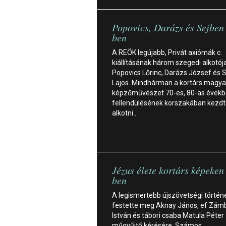
Popovics, Darázs és Sejbe
ben
A REÖK legújabb, Privát axiómák c.
kiállításának három szegedi alkotója
Popovics Lőrinc, Darázs József és 
Lajos. Mindhárman a kortárs magya
képzőművészet 70-es, 80-as évekbe
fellendülésének korszakában kezdt
alkotni…
Jézus élete kortárs képeke
ben
A legismertebb újszövetségi történ
festette meg Aknay János, ef Zám
István és tábori csaba Matula Péter
műgyűjtő kérésére. Számos