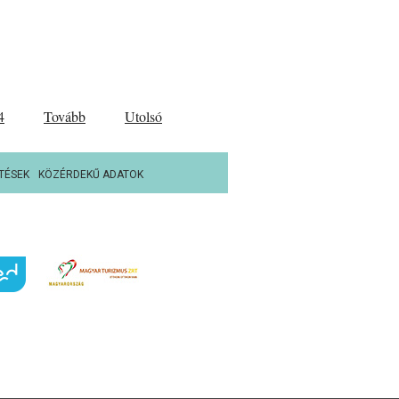
4
Tovább
Utolsó
TÉSEK
KÖZÉRDEKŰ ADATOK