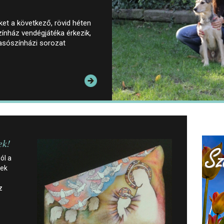
őket a következő, rövid héten
ínház vendégjátéka érkezik,
vasószínházi sorozat
ek!
ól a
kek
z