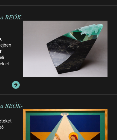
n a REÖK-
,
Sejben
r
li
ek el
n a REÖK-
eteket
bó