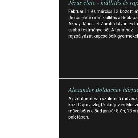
Jézus élete - kiállítás és ra
Február 11. és március 12. között lá
Jézus élete című kiállítás a Reök-p
Aknay János, ef Zámbó István és tá
csaba festményeiből. A tárlathoz
rajzpályázat kapcsolódik gyermeke
Alexander Boldachev hárfae
A szentpétervári születésű művész
közt Csjkovszkij, Prokofjev és Musz
műveiből is előad január 8-án, 18 ór
palotában.