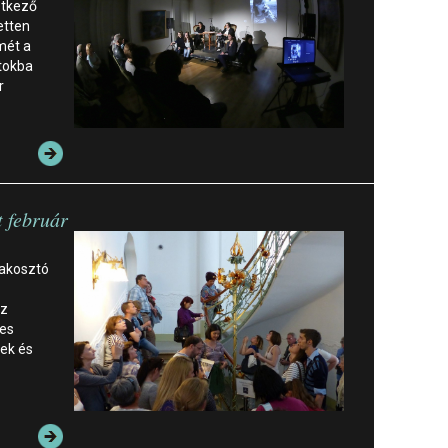
etkező
etten
mét a
tokba
r
t február
lakosztó
sz
nes
ek és