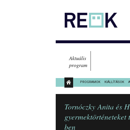
Aktuális
program
PROGRAMOK
KIÁLLÍTÁSOK
KÖZÉRDEKŰ ADATOK
Tornóczky Anita és H
gyermektörténeteket
ben