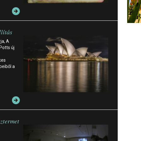
llítás
ja, A
Potts új
kes
eiből a
áztermet