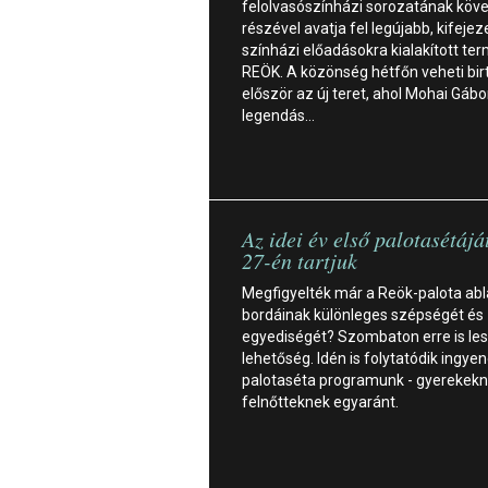
felolvasószínházi sorozatának köv
részével avatja fel legújabb, kifejez
színházi előadásokra kialakított ter
REÖK. A közönség hétfőn veheti bir
először az új teret, ahol Mohai Gábo
legendás…
Az idei év első palotasétájá
27-én tartjuk
Megfigyelték már a Reök-palota ab
bordáinak különleges szépségét és
egyediségét? Szombaton erre is le
lehetőség. Idén is folytatódik ingye
palotaséta programunk - gyerekekn
felnőtteknek egyaránt.