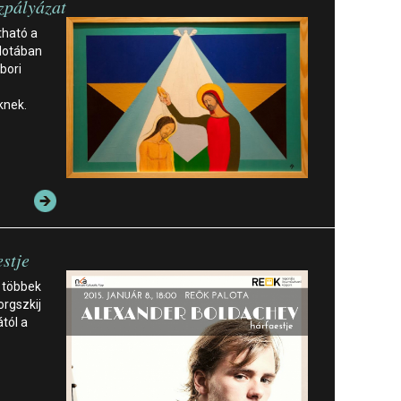
jzpályázat
tható a
alotában
bori
knek.
stje
 többek
orgszkij
ától a