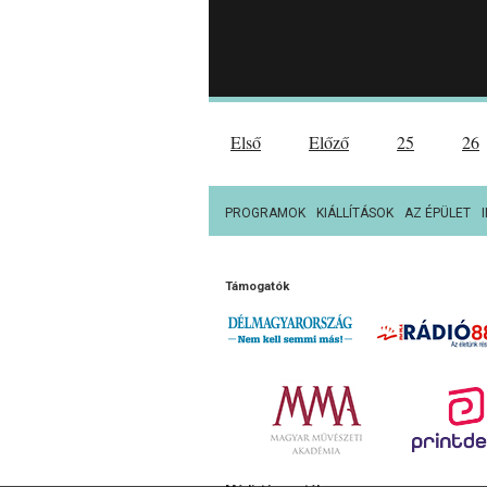
Első
Előző
25
26
PROGRAMOK
KIÁLLÍTÁSOK
AZ ÉPÜLET
Támogatók