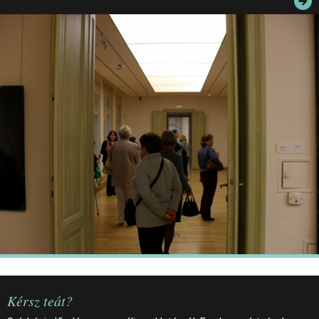
JEGYEK
ELÉRHETŐSÉG
PALOTASÉTÁK ÉS VEZETÉSEK
KÖZÉRDEKŰ ADATOK
Kérsz teát?