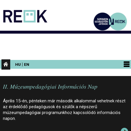
|
HU
EN
PROGRAMOK
II. Múzeumpedagógiai Információs Nap
KIÁLLÍTÁSOK
AZ ÉPÜLET
Április 15-én, pénteken már második alkalommal vehetnek részt
az érdeklődő pedagógusok és szülők a népszerű
INFORMÁCIÓK
múzeumpedagógiai programunkhoz kapcsolódó információs
napon.
KONFERENCIA