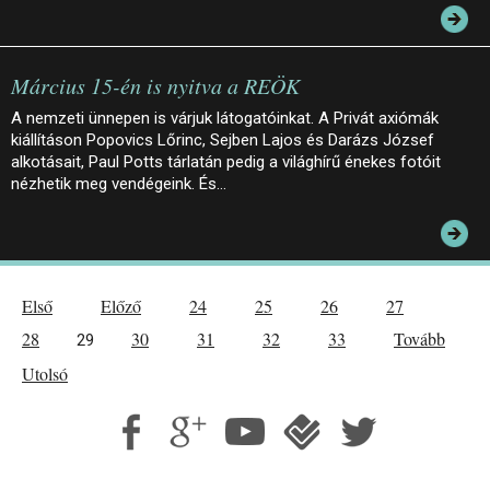
Március 15-én is nyitva a REÖK
A nemzeti ünnepen is várjuk látogatóinkat. A Privát axiómák
kiállításon Popovics Lőrinc, Sejben Lajos és Darázs József
alkotásait, Paul Potts tárlatán pedig a világhírű énekes fotóit
nézhetik meg vendégeink. És…
Első
Előző
24
25
26
27
28
30
31
32
33
Tovább
29
Utolsó