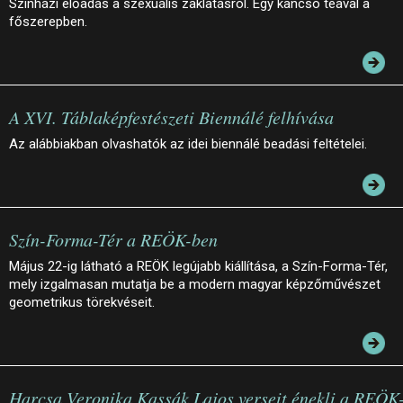
Színházi előadás a szexuális zaklatásról. Egy kancsó teával a
főszerepben.
A XVI. Táblaképfestészeti Biennálé felhívása
Az alábbiakban olvashatók az idei biennálé beadási feltételei.
Szín-Forma-Tér a REÖK-ben
Május 22-ig látható a REÖK legújabb kiállítása, a Szín-Forma-Tér,
mely izgalmasan mutatja be a modern magyar képzőművészet
geometrikus törekvéseit.
Harcsa Veronika Kassák Lajos verseit énekli a REÖK