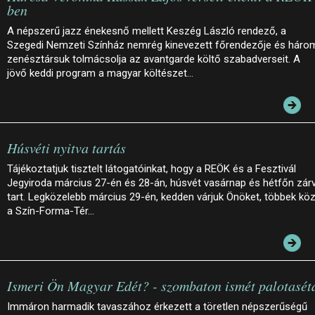
ben
A népszerű jazz énekesnő mellett Keszég László rendező, a
Szegedi Nemzeti Színház nemrég kinevezett főrendezője és háro
zenésztársuk tolmácsolja az avantgarde költő szabadverseit. A
jövő keddi program a magyar költészet…
Húsvéti nyitva tartás
Tájékoztatjuk tisztelt látogatóinkat, hogy a REÖK és a Fesztivál
Jegyiroda március 27-én és 28-án, húsvét vasárnap és hétfőn zár
tart. Legközelebb március 29-én, kedden várjuk Önöket, többek köz
a Szín-Forma-Tér…
Ismeri Ön Magyar Edét? - szombaton ismét palotasét
Immáron harmadik tavaszához érkezett a töretlen népszerűségű