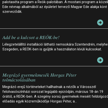
palotaséta program a Reök-palotában. A mostani program a közel
Ede névnap alkalmából az épületet tervező Magyar Ede alakja köré
szerveződik.
Add be a kulcsot a REÖK-be!
Lélegzetelállító installáció látható nemsokára Szentendrén, melyh
Szegeden, a REÖK-ben is gyűjtik a használaton kívüli kulcsokat.
Megrázó gyermekmesék Horgas Péter
tolmácsolásában
Megrázó erejű történeteket hallhatnak a nézők a Városszél
felolvasószínházi sorozat legújabb epizódján, március 18-án 19
órától, a REÖK-ben. A szegény sorsú gyermekek meséit feldolgoz
előadás egyik közreműködője Horgas Péter, a…